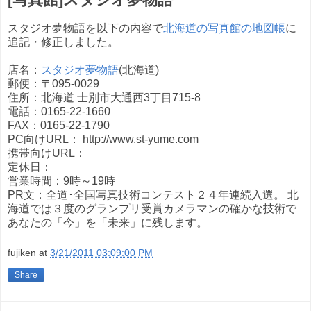
スタジオ夢物語を以下の内容で
北海道の写真館の地図帳
に
追記・修正しました。
店名：
スタジオ夢物語
(北海道)
郵便：〒095-0029
住所：北海道 士別市大通西3丁目715-8
電話：0165-22-1660
FAX：0165-22-1790
PC向けURL： http://www.st-yume.com
携帯向けURL：
定休日：
営業時間：9時～19時
PR文：全道･全国写真技術コンテスト２４年連続入選。 北
海道では３度のグランプリ受賞カメラマンの確かな技術で
あなたの「今」を「未来」に残します。
fujiken
at
3/21/2011 03:09:00 PM
Share