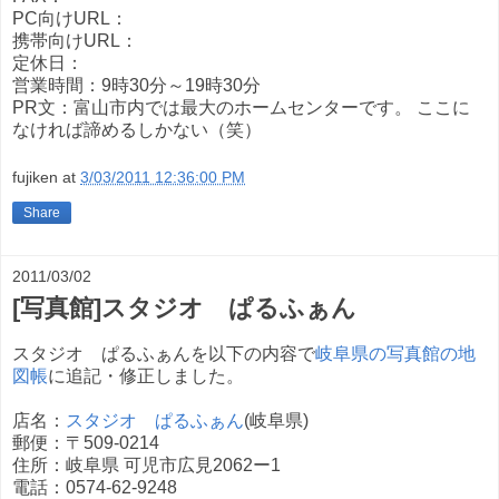
PC向けURL：
携帯向けURL：
定休日：
営業時間：9時30分～19時30分
PR文：富山市内では最大のホームセンターです。 ここに
なければ諦めるしかない（笑）
fujiken
at
3/03/2011 12:36:00 PM
Share
2011/03/02
[写真館]スタジオ ぱるふぁん
スタジオ ぱるふぁんを以下の内容で
岐阜県の写真館の地
図帳
に追記・修正しました。
店名：
スタジオ ぱるふぁん
(岐阜県)
郵便：〒509-0214
住所：岐阜県 可児市広見2062ー1
電話：0574-62-9248