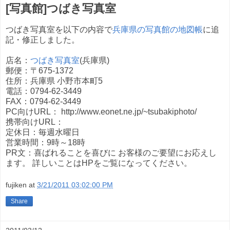
[写真館]つばき写真室
つばき写真室を以下の内容で
兵庫県の写真館の地図帳
に追
記・修正しました。
店名：
つばき写真室
(兵庫県)
郵便：〒675-1372
住所：兵庫県 小野市本町5
電話：0794-62-3449
FAX：0794-62-3449
PC向けURL： http://www.eonet.ne.jp/~tsubakiphoto/
携帯向けURL：
定休日：毎週水曜日
営業時間：9時～18時
PR文：喜ばれることを喜びに お客様のご要望にお応えし
ます。 詳しいことはHPをご覧になってください。
fujiken
at
3/21/2011 03:02:00 PM
Share