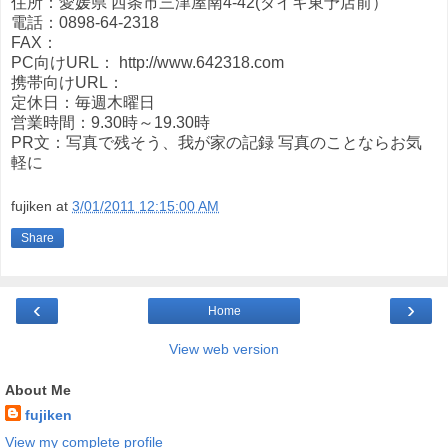
住所：愛媛県 西条市三津屋南4-42(ダイキ東予店前）
電話：0898-64-2318
FAX：
PC向けURL： http://www.642318.com
携帯向けURL：
定休日：毎週木曜日
営業時間：9.30時～19.30時
PR文：写真で残そう、我が家の記録 写真のことならお気
軽に
fujiken
at
3/01/2011 12:15:00 AM
Share
‹
›
Home
View web version
About Me
fujiken
View my complete profile