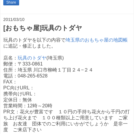
Share
2011/03/10
[おもちゃ屋]玩具のトダヤ
玩具のトダヤを以下の内容で
埼玉県のおもちゃ屋の地図帳
に追記・修正しました。
店名：
玩具のトダヤ
(埼玉県)
郵便：〒333-0861
住所：埼玉県 川口市柳崎１丁目２４−２４
電話：048-265-6528
FAX：
PC向けURL：
携帯向けURL：
定休日：無休
営業時間：12時～20時
PR文：花火が豊富です １０円の手持ち花火から千円の打
ち上げ花火まで １００種類以上ご用意しています ご家
族 お友達 団体でのご利用にいかがでしょうか 是非一
度 ご来店下さい