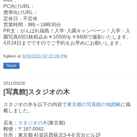
FAX：
PC向けURL：
携帯向けURL：
定休日：不定休
営業時間：9時～18時30分
PR文：がんばれ福島！入学･入園キャンペーン！入学・入
園写真6切1枚税込み￥10500を￥8400で撮影いたします。
4月24日までですのでご予約をお早めにお願いします。
fujiken
at
3/31/2011 02:22:00 PM
Share
2011/03/26
[写真館]スタジオの木
スタジオの木を以下の内容で
東京都の写真館の地図帳
に掲
載しました。
店名：
スタジオの木
(東京都)
郵便：〒167-0042
住所：東京都 杉並区西荻北3-4-8 宮台ビル1F