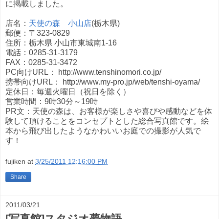
に掲載しました。
店名：
天使の森 小山店
(栃木県)
郵便：〒323-0829
住所：栃木県 小山市東城南1-16
電話：0285-31-3179
FAX：0285-31-3472
PC向けURL： http://www.tenshinomori.co.jp/
携帯向けURL： http://www.my-pro.jp/web/tenshi-oyama/
定休日：毎週火曜日（祝日を除く）
営業時間：9時30分～19時
PR文：天使の森は、お客様が楽しさや喜びや感動などを体
験して頂けることをコンセプトとした総合写真館です。絵
本から飛び出したようなかわいいお庭での撮影が人気で
す！
fujiken
at
3/25/2011 12:16:00 PM
Share
2011/03/21
[写真館]スタジオ夢物語