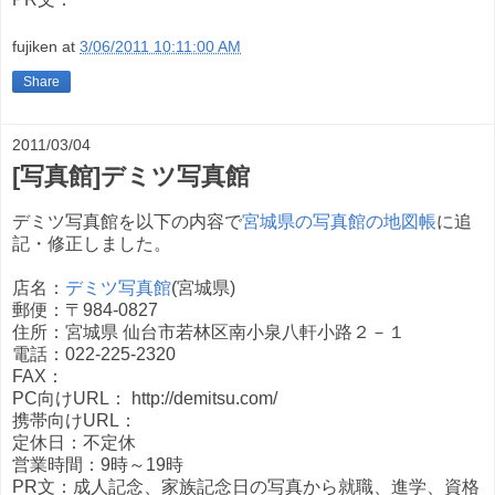
fujiken
at
3/06/2011 10:11:00 AM
Share
2011/03/04
[写真館]デミツ写真館
デミツ写真館を以下の内容で
宮城県の写真館の地図帳
に追
記・修正しました。
店名：
デミツ写真館
(宮城県)
郵便：〒984-0827
住所：宮城県 仙台市若林区南小泉八軒小路２－１
電話：022-225-2320
FAX：
PC向けURL： http://demitsu.com/
携帯向けURL：
定休日：不定休
営業時間：9時～19時
PR文：成人記念、家族記念日の写真から就職、進学、資格