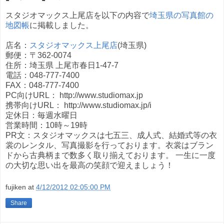
スタジオマックス上尾店を以下の内容で
埼玉県の写真館の
地図帳
に掲載しました。
店名：
スタジオマックス上尾店
(埼玉県)
郵便：〒362-0074
住所：埼玉県 上尾市春日1-47-7
電話：048-777-7400
FAX：048-777-7400
PC向けURL： http://www.studiomax.jp
携帯向けURL： http://www.studiomax.jp/i
定休日：毎週水曜日
営業時間：10時～19時
PR文：スタジオマックスは七五三、成人式、結婚式等の衣
裳のレンタル、写真撮影を行っております。衣裳はブラン
ドから古典柄まで数多く取り揃えております。 一生に一度
の大切な思い出を最高の笑顔で迎えましょう！
fujiken
at
4/12/2012 02:05:00 PM
Share