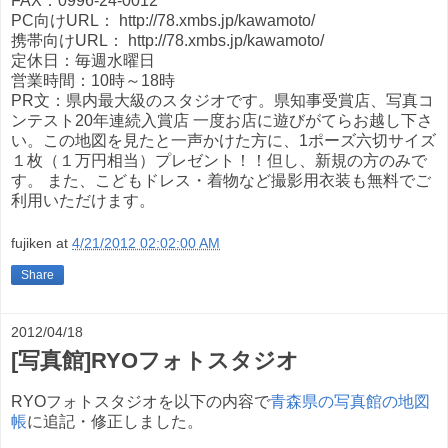
FAX：0996-24-0012
PC向けURL： http://78.xmbs.jp/kawamoto/
携帯向けURL： http://78.xmbs.jp/kawamoto/
定休日：毎週水曜日
営業時間：10時～18時
PR文：県内最大級のスタジオです。県知事受賞店、写真コ
ンテスト20年連続入賞店 一度お店に遊びがてらお越し下さ
い。この地図を見たと一声かけた方に、1ポーズ六切サイズ
１枚（１万円相当）プレゼント！！但し、新規の方のみで
す。 また、こどもドレス・着物など撮影用衣装も無料でご
利用いただけます。
fujiken
at
4/21/2012 02:02:00 AM
Share
2012/04/18
[写真館]RYOフォトスタジオ
RYOフォトスタジオを以下の内容で
青森県の写真館の地図
帳
に追記・修正しました。