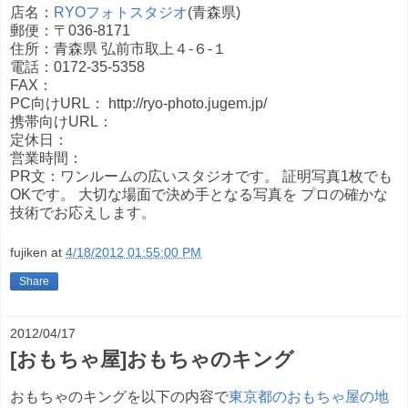
店名：
RYOフォトスタジオ
(青森県)
郵便：〒036-8171
住所：青森県 弘前市取上４-６-１
電話：0172-35-5358
FAX：
PC向けURL： http://ryo-photo.jugem.jp/
携帯向けURL：
定休日：
営業時間：
PR文：ワンルームの広いスタジオです。 証明写真1枚でも
OKです。 大切な場面で決め手となる写真を プロの確かな
技術でお応えします。
fujiken
at
4/18/2012 01:55:00 PM
Share
2012/04/17
[おもちゃ屋]おもちゃのキング
おもちゃのキングを以下の内容で
東京都のおもちゃ屋の地