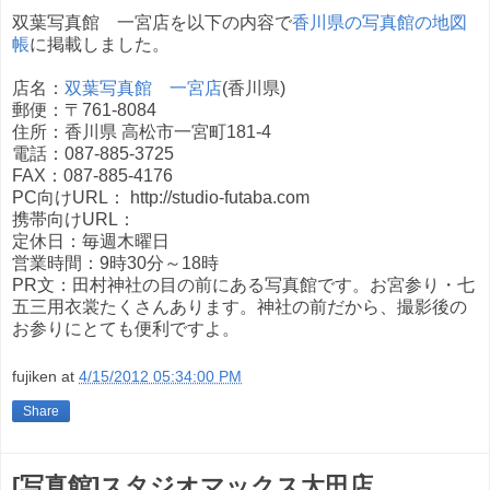
双葉写真館 一宮店を以下の内容で
香川県の写真館の地図
帳
に掲載しました。
店名：
双葉写真館 一宮店
(香川県)
郵便：〒761-8084
住所：香川県 高松市一宮町181-4
電話：087-885-3725
FAX：087-885-4176
PC向けURL： http://studio-futaba.com
携帯向けURL：
定休日：毎週木曜日
営業時間：9時30分～18時
PR文：田村神社の目の前にある写真館です。お宮参り・七
五三用衣裳たくさんあります。神社の前だから、撮影後の
お参りにとても便利ですよ。
fujiken
at
4/15/2012 05:34:00 PM
Share
[写真館]スタジオマックス太田店