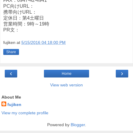
FAX：0947-42-4941
PC向けURL：
携帯向けURL：
定休日：第4土曜日
営業時間：9時～19時
PR文：
fujiken
at
5/15/2016 04:18:00 PM
Share
‹
›
Home
View web version
About Me
fujiken
View my complete profile
Powered by
Blogger
.