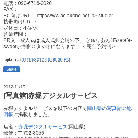
電話：090-6716-0020
FAX：
PC向けURL： http://www.ac.auone-net.jp/~studio/
携帯向けURL：
定休日：不定休
営業時間：
PR文：成人式は成人式典会場の下、 きゅりあん1Fのcafe-
sweetが撮影スタジオになります！ ＜完全予約制＞
fujiken
at
11/16/2012 06:08:00 PM
Share
2012/11/15
[写真館]赤堀デジタルサービス
赤堀デジタルサービスを以下の内容で
岡山県の写真館の地
図帳
に掲載しました。
店名：
赤堀デジタルサービス
(岡山県)
郵便：〒702-8056