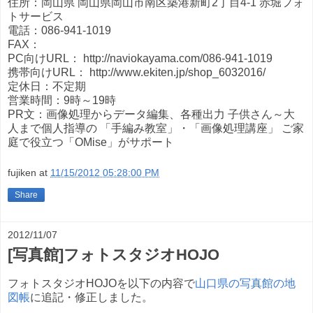
住所：岡山県 岡山県岡山市南区築港新町2丁目4-1 赤堀フォ
トサービス
電話：086-941-1019
FAX：
PC向けURL： http://naviokayama.com/086-941-1019
携帯向けURL： http://www.ekiten.jp/shop_6032016/
定休日：不定期
営業時間：9時～19時
PR文：画像処理からデータ編集、各種出力 子供さん～大
人まで個人指導の 「手編み教室」・「画像処理講座」 ご家
庭で役立つ「OMise」がサポート
fujiken
at
11/15/2012 05:28:00 PM
Share
2012/11/07
[写真館]フォトスタジオHOJO
フォトスタジオHOJOを以下の内容で
山口県の写真館の地
図帳
に追記・修正しました。