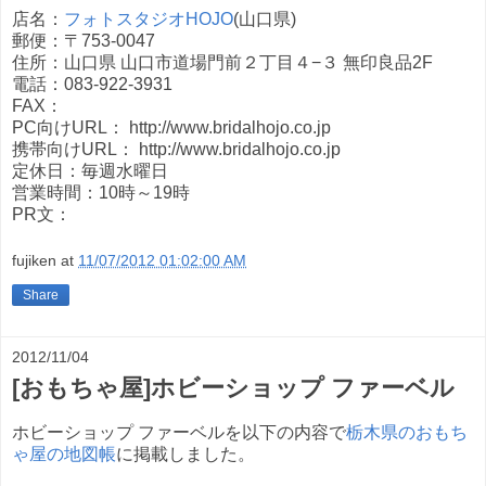
店名：
フォトスタジオHOJO
(山口県)
郵便：〒753-0047
住所：山口県 山口市道場門前２丁目４−３ 無印良品2F
電話：083-922-3931
FAX：
PC向けURL： http://www.bridalhojo.co.jp
携帯向けURL： http://www.bridalhojo.co.jp
定休日：毎週水曜日
営業時間：10時～19時
PR文：
fujiken
at
11/07/2012 01:02:00 AM
Share
2012/11/04
[おもちゃ屋]ホビーショップ ファーベル
ホビーショップ ファーベルを以下の内容で
栃木県のおもち
ゃ屋の地図帳
に掲載しました。