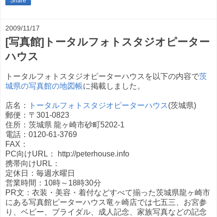
Share
2009/11/17
[写真館]トータルフォトスタジオピーター
ハウス
トータルフォトスタジオピーターハウスを以下の内容で
茨
城県の写真館の地図帳
に掲載しました。
店名：
トータルフォトスタジオピーターハウス
(茨城県)
郵便：〒301-0823
住所：茨城県 龍ヶ崎市砂町5202-1
電話：0120-61-3769
FAX：
PC向けURL： http://peterhouse.info
携帯向けURL：
定休日：毎週水曜日
営業時間：10時～18時30分
PR文：衣装・美容・着付などすべて揃った茨城県龍ヶ崎市
にある写真館ピーターハウス竜ヶ崎店では七五三、お宮参
り、ベビー、ブライダル、成人記念、家族写真などの記念