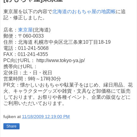
東京屋を以下の内容で
北海道のおもちゃ屋の地図帳
に追
記・修正しました。
店名：
東京屋
(北海道)
郵便：〒060-0033
住所：北海道 札幌市中央区北三条東10丁目18-19
電話：011-241-5068
FAX：011-241-4355
PC向けURL： http://www.tokyo-ya.jp/
携帯向けURL：
定休日：土・日・祝日
営業時間：9時～17時30分
PR文：懐かしいおもちゃや駄菓子をはじめ、縁日用品、花
火、キャラクターグッズや雑貨・文具など卸価格にて販売
しております。お祭りや各種イベント、企業の販促などに
ご利用いただいております。
fujiken
at
11/18/2009 12:19:00 PM
Share