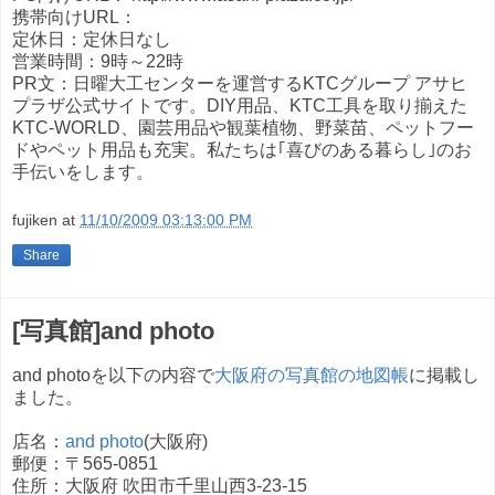
携帯向けURL：
定休日：定休日なし
営業時間：9時～22時
PR文：日曜大工センターを運営するKTCグループ アサヒ
プラザ公式サイトです。DIY用品、KTC工具を取り揃えた
KTC-WORLD、園芸用品や観葉植物、野菜苗、ペットフー
ドやペット用品も充実。私たちは｢喜びのある暮らし｣のお
手伝いをします。
fujiken
at
11/10/2009 03:13:00 PM
Share
[写真館]and photo
and photoを以下の内容で
大阪府の写真館の地図帳
に掲載し
ました。
店名：
and photo
(大阪府)
郵便：〒565-0851
住所：大阪府 吹田市千里山西3-23-15