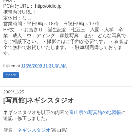
FAX：
PC向けURL： http://oidio.jp
携帯向けURL：
定休日：なし
営業時間：平日9時～18時 日祝日9時～17時
PR文：・お宮参り 誕生記念 七五三 入園・入学 卒
業 成人 ウェディング 家族写真 ほか どんな写真で
もご相談下さい。 ・撮影にはご予約が必要です。 ・衣裳は
全て無料でお貸しいたします。 ・駐車場完備しておりま
す。
fujiken
at
11/26/2009 11:31:00 AM
Share
2009/11/25
[写真館]ネギシスタジオ
ネギシスタジオを以下の内容で
富山県の写真館の地図帳
に
追記・修正しました。
店名：
ネギシスタジオ
(富山県)