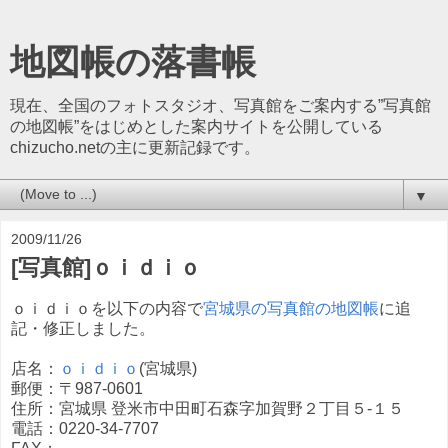
地図帳の落書帳
現在、全国のフォトスタジオ、写真館をご案内する”写真館
の地図帳”をはじめとした案内サイトを公開している
chizucho.netの主に更新記録です。
▼
2009/11/26
[写真館]ｏｉｄｉｏ
ｏｉｄｉｏを以下の内容で
宮城県の写真館の地図帳
に追
記・修正しました。
店名：
ｏｉｄｉｏ
(宮城県)
郵便：〒987-0601
住所：宮城県 登米市中田町石森字加賀野２丁目５-１５
電話：0220-34-7707