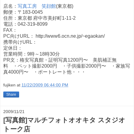
店名：
写真工房 笑顔館
(東京都)
郵便：〒183-0045
住所：東京都 府中市美好町1-11-2
電話：042-319-8099
FAX：
PC向けURL： http://www6.ocn.ne.jp/~egaokan/
携帯向けURL：
定休日：
営業時間：9時～18時30分
PR文：格安写真館・証明写真1200円〜 美肌補正無
料 ・ペット撮影2000円 ・子供撮影2000円〜 ・家族写
真4000円〜 ・ポートレート他・・・
fujiken
at
11/22/2009 06:44:00 PM
Share
2009/11/21
[写真館]マルチフォトオオキタ スタジオ
トーク店