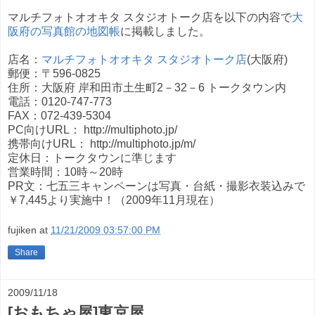
マルチフォトオオキタ スタジオトーク店を以下の内容で
大
阪府の写真館の地図帳
に掲載しました。
店名：
マルチフォトオオキタ スタジオトーク店
(大阪府)
郵便：〒596-0825
住所：大阪府 岸和田市土生町2－32－6 トークタウン内
電話：0120-747-773
FAX：072-439-5304
PC向けURL： http://multiphoto.jp/
携帯向けURL： http://multiphoto.jp/m/
定休日：トークタウンに準じます
営業時間：10時～20時
PR文：七五三キャンペーンは写真・台紙・撮影衣装込みで
￥7,445より実施中！（2009年11月現在）
fujiken
at
11/21/2009 03:57:00 PM
Share
2009/11/18
[おもちゃ屋]東京屋