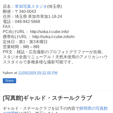
店名：
草加写真スタジオ
(埼玉県)
郵便：〒340-0043
住所：埼玉県 草加市草加1-18-24
電話：048-942-5868
FAX：
PC向けURL： http://soka.t-cube.info/
携帯向けURL： http://soka.t-cube.info/m
定休日：第1・第3木曜日
営業時間：9時～8時
PR文：雑誌・広告撮影のプロフォトグラファーが在籍。
スタジオ全面リニューアル！天然木使用のアメリカンハウ
ススタイルで多種多様な撮影可能です。
fujiken
at
11/09/2009 09:32:00 PM
Share
[写真館]ギャルド・スチールクラブ
ギャルド・スチールクラブを以下の内容で
静岡県の写真館