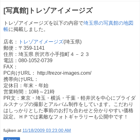
[写真館]トレゾアイメージズ
トレゾアイメージズを以下の内容で
埼玉県の写真館の地図
帳
に掲載しました。
店名：
トレゾアイメージズ
(埼玉県)
郵便：〒359-1141
住所：埼玉県 所沢市小手指町４－２３
電話：080-1052-0739
FAX：
PC向けURL： http://trezor-images.com/
携帯向けURL：
定休日：年末・年始
営業時間：10時～21時
PR文：東京・埼玉・横浜・千葉・軽井沢を中心にブライダ
ルスナップの撮影とアルバム制作をしています。こだわり
はしっかりとした事前のお打ち合わせと分かりやすい価格
設定。ＨＰでは素敵なフォトギャラリーも公開中です！
fujiken
at
11/18/2009 03:23:00 AM