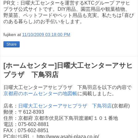
PR文：日曜大工センターを運営するKTCグループ アサヒ
プラザ公式サイトです。DIY用品、園芸用品や観葉植物、
野菜苗、ペットフードやペット用品も充実。私たちは｢喜び
のある暮らし｣のお手伝いをします。
fujiken
at
11/10/2009 03:18:00 PM
Share
[ホームセンター]日曜大工センターアサヒ
プラザ 下鳥羽店
日曜大工センターアサヒプラザ 下鳥羽店を以下の内容で
京都府のホームセンターの地図帳
に掲載しました。
店名：
日曜大工センターアサヒプラザ 下鳥羽店
(京都府)
郵便：〒612-8393
住所：京都府 京都市伏見区下鳥羽渡瀬町１０１番地
電話：075-602-8881
FAX：075-602-8851
PC向けURL： http://www.asahi-plaza.co.jp/