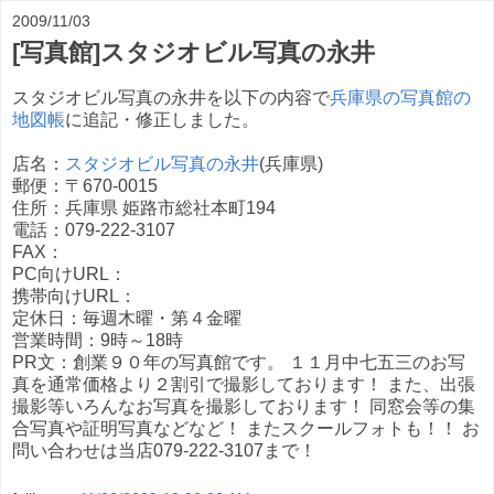
2009/11/03
[写真館]スタジオビル写真の永井
スタジオビル写真の永井を以下の内容で
兵庫県の写真館の
地図帳
に追記・修正しました。
店名：
スタジオビル写真の永井
(兵庫県)
郵便：〒670-0015
住所：兵庫県 姫路市総社本町194
電話：079-222-3107
FAX：
PC向けURL：
携帯向けURL：
定休日：毎週木曜・第４金曜
営業時間：9時～18時
PR文：創業９０年の写真館です。 １１月中七五三のお写
真を通常価格より２割引で撮影しております！ また、出張
撮影等いろんなお写真を撮影しております！ 同窓会等の集
合写真や証明写真などなど！ またスクールフォトも！！ お
問い合わせは当店079-222-3107まで！