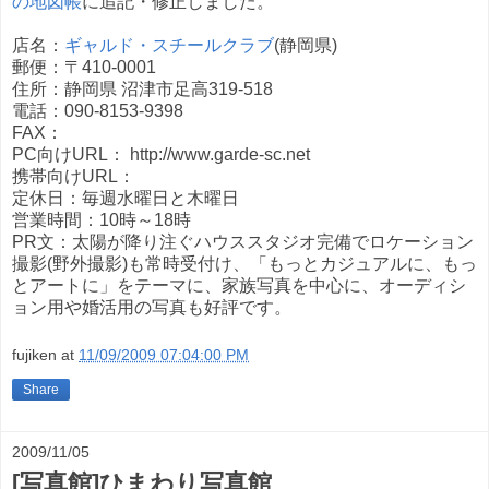
の地図帳
に追記・修正しました。
店名：
ギャルド・スチールクラブ
(静岡県)
郵便：〒410-0001
住所：静岡県 沼津市足高319-518
電話：090-8153-9398
FAX：
PC向けURL： http://www.garde-sc.net
携帯向けURL：
定休日：毎週水曜日と木曜日
営業時間：10時～18時
PR文：太陽が降り注ぐハウススタジオ完備でロケーション
撮影(野外撮影)も常時受付け、「もっとカジュアルに、もっ
とアートに」をテーマに、家族写真を中心に、オーディシ
ョン用や婚活用の写真も好評です。
fujiken
at
11/09/2009 07:04:00 PM
Share
2009/11/05
[写真館]ひまわり写真館