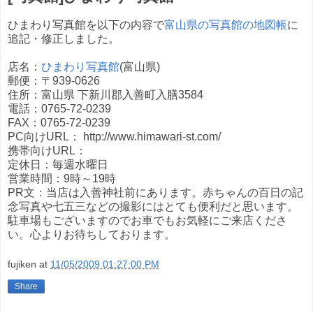
ひまわり写真館を以下の内容で
富山県の写真館の地図帳
に
追記・修正しました。
店名：
ひまわり写真館
(富山県)
郵便：〒939-0626
住所：富山県 下新川郡入善町入膳3584
電話：0765-72-0239
FAX：0765-72-0239
PC向けURL： http://www.himawari-st.com/
携帯向けURL：
定休日：毎週水曜日
営業時間：9時～19時
PR文：当店は入善神社前にあります。赤ちゃんの百日の記
念写真や七五三などの撮影にはとても便利だと思います。
駐車場もございますのでお車でもお気軽にご来店くださ
い。心よりお待ちしております。
fujiken
at
11/05/2009 01:27:00 PM
Share