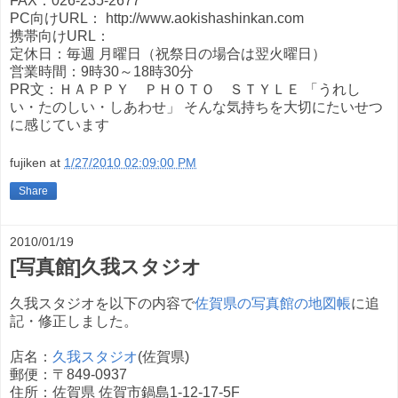
FAX：026-235-2677
PC向けURL： http://www.aokishashinkan.com
携帯向けURL：
定休日：毎週 月曜日（祝祭日の場合は翌火曜日）
営業時間：9時30～18時30分
PR文：ＨＡＰＰＹ ＰＨＯＴＯ ＳＴＹＬＥ 「うれし
い・たのしい・しあわせ」 そんな気持ちを大切にたいせつ
に感じています
fujiken
at
1/27/2010 02:09:00 PM
Share
2010/01/19
[写真館]久我スタジオ
久我スタジオを以下の内容で
佐賀県の写真館の地図帳
に追
記・修正しました。
店名：
久我スタジオ
(佐賀県)
郵便：〒849-0937
住所：佐賀県 佐賀市鍋島1-12-17-5F