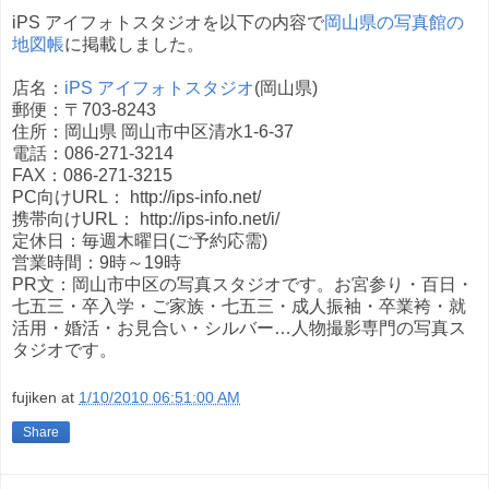
iPS アイフォトスタジオを以下の内容で
岡山県の写真館の
地図帳
に掲載しました。
店名：
iPS アイフォトスタジオ
(岡山県)
郵便：〒703-8243
住所：岡山県 岡山市中区清水1-6-37
電話：086-271-3214
FAX：086-271-3215
PC向けURL： http://ips-info.net/
携帯向けURL： http://ips-info.net/i/
定休日：毎週木曜日(ご予約応需)
営業時間：9時～19時
PR文：岡山市中区の写真スタジオです。お宮参り・百日・
七五三・卒入学・ご家族・七五三・成人振袖・卒業袴・就
活用・婚活・お見合い・シルバー…人物撮影専門の写真ス
タジオです。
fujiken
at
1/10/2010 06:51:00 AM
Share