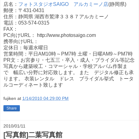
店名：
フォトスタジオSAIGO アルカミーノ店
(静岡県)
郵便：〒431-0431
住所：静岡県 湖西市鷲津３３８７アルカミーノ
電話：053-574-0315
FAX：
PC向けURL： http://www.photosaigo.com
携帯向けURL：
定休日：毎週水曜日
営業時間：平日AM10時～PM7時 土曜・日曜AM9～PM7時
PR文：お宮参り・七五三・卒入・成人・ブライダル等記念
写真から建築竣工・コマーシャル・学校アルバム作製ま
で 幅広い分野に対応致します。 また デジタル修正も承
ります。 衣装レンタル ドレス ブライダル挙式 トータ
ルコーディネート致します
fujiken
at
1/14/2010 04:29:00 PM
Share
2010/01/11
[写真館]二葉写真館