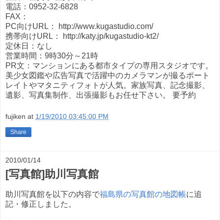
電話：0952-32-6828
FAX：
PC向けURL： http://www.kugastudio.com/
携帯向けURL： http://katy.jp/kugastudio-kt2/
定休日：なし
営業時間：9時30分～21時
PR文：マンションにある都市タイプの専用スタジオです。
美少女図鑑や広告写真で活躍中のカメラマンが撮るポート
レイトやマタニティフォトが人気。家族写真、記念撮影、
遺影、写真集制作、出張撮影もお任せ下さい。 要予約
fujiken
at
1/19/2010 03:45:00 PM
Share
2010/01/14
[写真館]助川写真館
助川写真館を以下の内容で
福島県の写真館の地図帳
に追
記・修正しました。