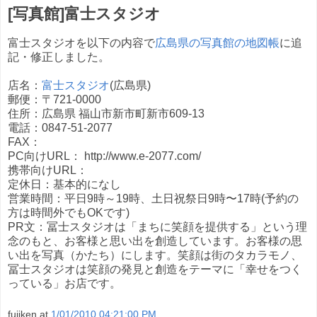
[写真館]富士スタジオ
富士スタジオを以下の内容で
広島県の写真館の地図帳
に追
記・修正しました。
店名：
富士スタジオ
(広島県)
郵便：〒721-0000
住所：広島県 福山市新市町新市609-13
電話：0847-51-2077
FAX：
PC向けURL： http://www.e-2077.com/
携帯向けURL：
定休日：基本的になし
営業時間：平日9時～19時、土日祝祭日9時〜17時(予約の
方は時間外でもOKです)
PR文：冨士スタジオは「まちに笑顔を提供する」という理
念のもと、お客様と思い出を創造しています。お客様の思
い出を写真（かたち）にします。笑顔は街のタカラモノ、
冨士スタジオは笑顔の発見と創造をテーマに「幸せをつく
っている」お店です。
fujiken
at
1/01/2010 04:21:00 PM