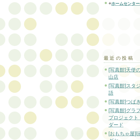
+
ホームセンター
最近の投稿
[写真館]天使
山店
[写真館]スタ
語
[写真館]つば
[写真館]グラ
プロジェクト
ダード
[おもちゃ屋]