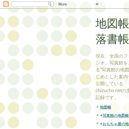
地図
落書
現在、全国のフ
ジオ、写真館を
る”写真館の地図
じめとした案内
公開している
chizucho.ne
記録です。
地図帳
+
写真館の地図帳
+
おもちゃ屋の地