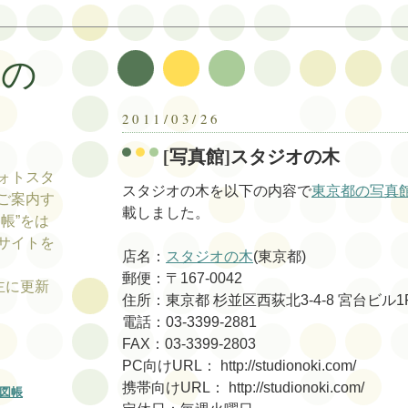
帳の
帳
2011/03/26
[写真館]スタジオの木
ォトスタ
スタジオの木を以下の内容で
東京都の写真
ご案内す
載しました。
帳”をは
サイトを
店名：
スタジオの木
(東京都)
郵便：〒167-0042
tの主に更新
住所：東京都 杉並区西荻北3-4-8 宮台ビル1
電話：03-3399-2881
FAX：03-3399-2803
PC向けURL： http://studionoki.com/
携帯向けURL： http://studionoki.com/
図帳