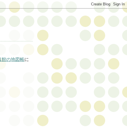
真館の地図帳
に