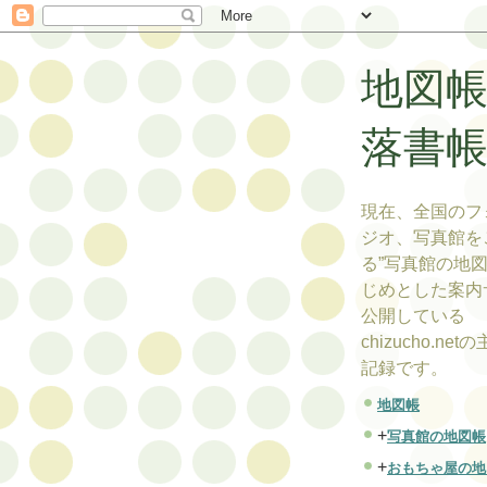
地図
落書
現在、全国のフ
ジオ、写真館を
る”写真館の地図
じめとした案内
公開している
chizucho.ne
記録です。
地図帳
+
写真館の地図帳
+
おもちゃ屋の地