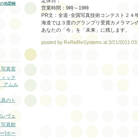
定休日：
の地図帳
営業時間：9時～19時
PR文：全道･全国写真技術コンテスト２４
海道では３度のグランプリ受賞カメラマン
あなたの「今」を「未来」に残します。
posted by ReReReSystems at 3/21/2011 03
き写真室
フィック
 アムル
玩具のト
館レヴェ
ツ写真館
ー]ホー