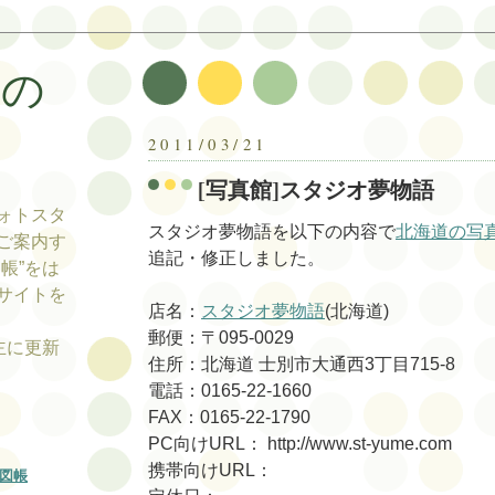
帳の
帳
2011/03/21
[写真館]スタジオ夢物語
ォトスタ
スタジオ夢物語を以下の内容で
北海道の写
ご案内す
追記・修正しました。
帳”をは
サイトを
店名：
スタジオ夢物語
(北海道)
郵便：〒095-0029
tの主に更新
住所：北海道 士別市大通西3丁目715-8
電話：0165-22-1660
FAX：0165-22-1790
PC向けURL： http://www.st-yume.com
携帯向けURL：
図帳