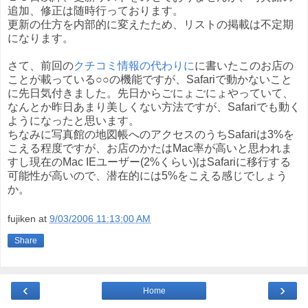
追加、修正は随時行っております。
更新の仕方を内部的に変えたため、リストの掲載は不定期
になります。
さて、前回の
クチコミ情報の代わりに
に書いたこのお店の
ことが載っている○○の機能ですが、Safariで動かないこと
に先日気付きました。先日からごにょごにょやっていて、
なんとか昨日あまり美しくない方法ですが、Safariでも動く
ようになったと思います。
ちなみに写真館の地図帳へのアクセスのうちSafariは3%を
こえる程度ですが、お店のかたはMac率が高いと思われま
すし現在のMac IEユーザー(2%くらい)はSafariに移行する
可能性が高いので、潜在的には5%をこえる感じでしょう
か。
fujiken
at
9/03/2006 11:13:00 AM
Share
‹
›
Home