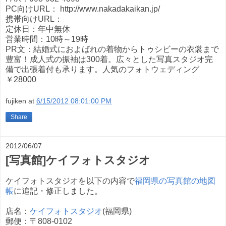
PC向けURL： http://www.nakadakaikan.jp/
携帯向けURL：
定休日：年中無休
営業時間：10時～19時
PR文：結婚式におよばれの着物からトゥシビーの衣裳まで
豊富！成人式の振袖は300着。広々とした写真スタジオ完
備で出張着付も承ります。人気のフォトウェディング
￥28000
fujiken
at
6/15/2012 08:01:00 PM
Share
2012/06/07
[写真館]ケイフォトスタジオ
ケイフォトスタジオを以下の内容で
福岡県の写真館の地図
帳
に追記・修正しました。
店名：
ケイフォトスタジオ
(福岡県)
郵便：〒808-0102