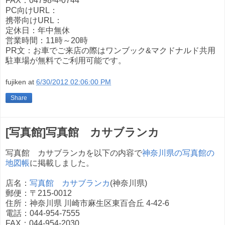
FAX：04798-4-0744
PC向けURL：
携帯向けURL：
定休日：年中無休
営業時間：11時～20時
PR文：お車でご来店の際はワンブック&マクドナルド共用
駐車場が無料でご利用可能です。
fujiken
at
6/30/2012 02:06:00 PM
Share
[写真館]写真館 カサブランカ
写真館 カサブランカを以下の内容で
神奈川県の写真館の
地図帳
に掲載しました。
店名：
写真館 カサブランカ
(神奈川県)
郵便：〒215-0012
住所：神奈川県 川崎市麻生区東百合丘 4-42-6
電話：044-954-7555
FAX：044-954-2030