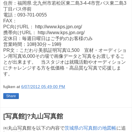
住所：福岡県 北九州市若松区東二島3-4-4市営バス東二島3
丁目バス停前
電話：093-701-0055
FAX：
PC向けURL： http://www.kps.jpn.org/
携帯向けURL： http://www.kps.jpn.org/
定休日：毎週日曜日はご予約のお客様のみ
営業時間：10時30分～19時
PR文：こだわり美肌証明写真\1,500 宣材・オーディショ
ン用写真\6,000その場で画像データと写真をお渡しするこ
とが出来ます。 当スタジオは就職活動やオーディション
にチャレンジする方を低価格・高品質な写真で応援しま
す。
fujiken
at
6/07/2012 05:49:00 PM
Share
[写真館]?丸山写真館
㈲丸山写真館を以下の内容で
茨城県の写真館の地図帳
に追