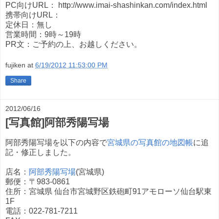
PC向けURL： http://www.imai-shashinkan.com/index.html
携帯向けURL：
定休日：無し
営業時間：9時～19時
PR文：ご予約の上、お越しください。
fujiken
at
6/19/2012 11:53:00 PM
Share
2012/06/16
[写真館]阿部秀陽写場
阿部秀陽写場を以下の内容で
宮城県の写真館の地図帳
に追
記・修正しました。
店名：
阿部秀陽写場
(宮城県)
郵便：〒983-0861
住所：宮城県 仙台市宮城野区鉄砲町91アモローソ仙台駅東
1F
電話：022-781-7211