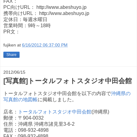
FAX：
PC向けURL： http://www.abeshuyo.jp
携帯向けURL： http://www.abeshuyo.jp
定休日：毎週水曜日
営業時間：9時～18時
PR文：
fujiken
at
6/16/2012 06:37:00 PM
Share
2012/06/15
[写真館]トータルフォトスタジオ中田会館
トータルフォトスタジオ中田会館を以下の内容で
沖縄県の
写真館の地図帳
に掲載しました。
店名：
トータルフォトスタジオ中田会館
(沖縄県)
郵便：〒904-0032
住所：沖縄県 沖縄市諸見里3-6-2
電話：098-932-4898
FAX：098-932-4898