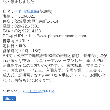
記・修正しました。
店名：
㈲丸山写真館
(茨城県)
郵便：〒310-0021
住所：茨城県 水戸市南町1-3-14
電話：029-221-3681
FAX：(02) 9221 4138
PC向けURL： http://www.photo-maruyama.com
携帯向けURL：
定休日：無休
営業時間：9時～18時
PR文：水戸市で地域密着90年の伝統と信頼、長年受け継が
れた確かな技術。 リニューアルオープンした、新しい丸山
写真館で記念の１枚いかがですか。 家族写真、マタニティ
ー、お宮参り、七五三、入園入学、卒園卒業、十三参り、
成人式、証明写真などの幸せなお手伝い・・・。 お問い合
わせ、お待ちしております。
fujiken
at
6/07/2012 05:32:00 PM
Share