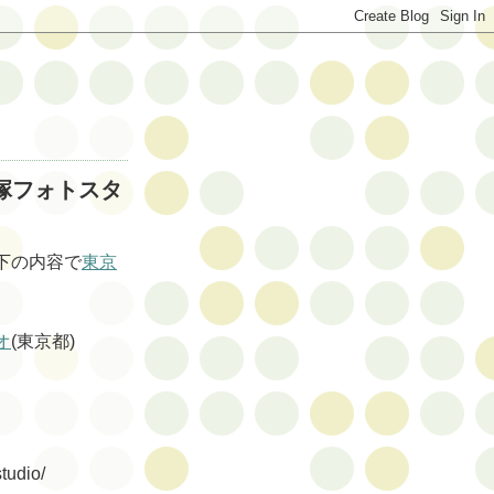
大塚フォトスタ
下の内容で
東京
。
オ
(東京都)
tudio/