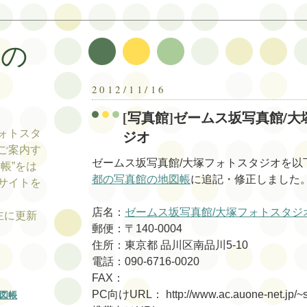
帳の
帳
2012/11/16
[写真館]ゼームス坂写真館/
ジオ
ォトスタ
ご案内す
ゼームス坂写真館/大塚フォトスタジオを以
帳”をは
都の写真館の地図帳
に追記・修正しました
サイトを
店名：
ゼームス坂写真館/大塚フォトスタジ
tの主に更新
郵便：〒140-0004
住所：東京都 品川区南品川5-10
電話：090-6716-0020
FAX：
PC向けURL： http://www.ac.auone-net.jp/~s
図帳