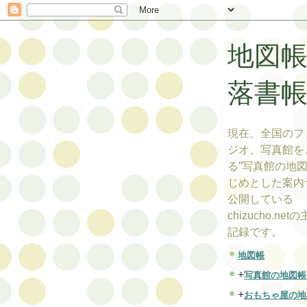
地図
落書
現在、全国のフ
ジオ、写真館を
る”写真館の地図
じめとした案内
公開している
chizucho.ne
記録です。
地図帳
+
写真館の地図帳
+
おもちゃ屋の地