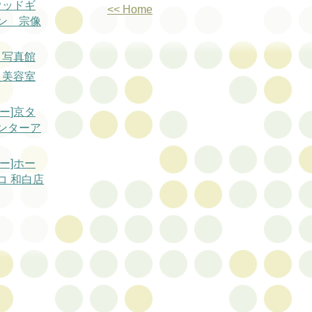
ウッドギ
<< Home
ン 宗像
ミ写真館
え美容室
ー]京タ
ンターア
ー]ホー
コ 和白店