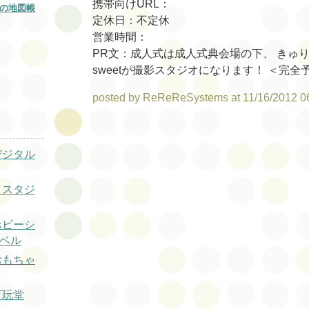
携帯向けURL：
の地図帳
定休日：不定休
営業時間：
PR文：成人式は成人式典会場の下、 きゅりあん
sweetが撮影スタジオになります！ ＜完全
posted by ReReReSystems at 11/16/2012 0
デジタル
トスタジ
ホビーシ
ーベル
おもちゃ
万玩堂