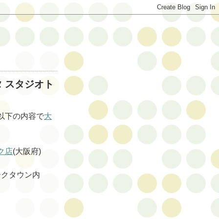
タ スタジオト
以下の内容で
大
ク店
(大阪府)
ークタウン内