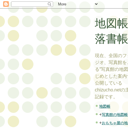
地図
落書
現在、全国のフ
ジオ、写真館を
る”写真館の地図
じめとした案内
公開している
chizucho.ne
記録です。
地図帳
+
写真館の地図帳
+
おもちゃ屋の地