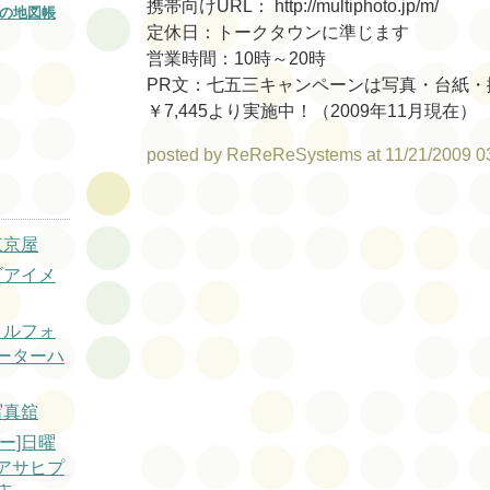
携帯向けURL： http://multiphoto.jp/m/
の地図帳
定休日：トークタウンに準じます
営業時間：10時～20時
PR文：七五三キャンペーンは写真・台紙・
￥7,445より実施中！（2009年11月現在）
posted by ReReReSystems at 11/21/2009 0
東京屋
ゾアイメ
タルフォ
ーターハ
写真舘
ー]日曜
アサヒプ