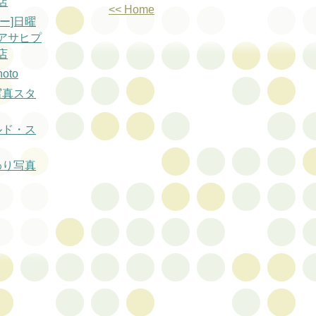
店
<< Home
ー]日曜
アサヒプ
店
oto
写真スタ
ルド・ス
わり写真