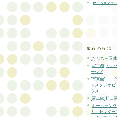
+
ホームセンター
最近の投稿
[おもちゃ屋]
[写真館]トレ
ージズ
[写真館]トー
トスタジオピ
ウス
[写真館]野口
[ホームセンタ
大工センター