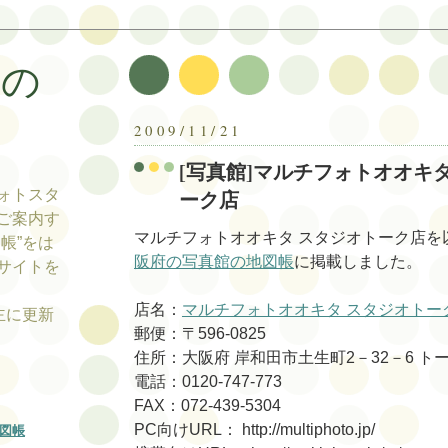
帳の
帳
2009/11/21
[写真館]マルチフォトオオキ
ーク店
ォトスタ
ご案内す
マルチフォトオオキタ スタジオトーク店を
帳”をは
阪府の写真館の地図帳
に掲載しました。
サイトを
店名：
マルチフォトオオキタ スタジオトー
tの主に更新
郵便：〒596-0825
住所：大阪府 岸和田市土生町2－32－6 ト
電話：0120-747-773
FAX：072-439-5304
PC向けURL： http://multiphoto.jp/
図帳