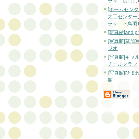
ラザ 長岡京
[ホームセンタ
大工センター
ラザ 下鳥羽
[写真館]and ph
[写真館]草加
ジオ
[写真館]ギャ
チールクラブ
[写真館]ひま
館