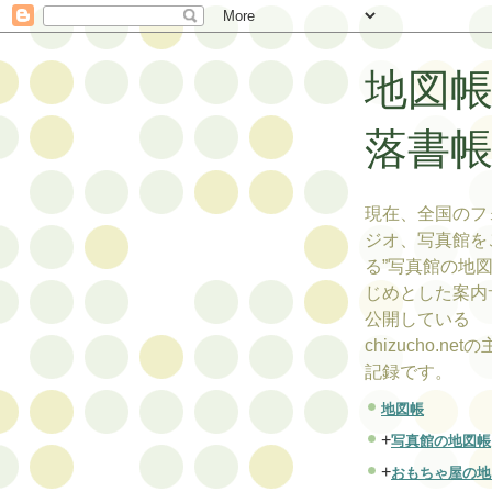
地図
落書
現在、全国のフ
ジオ、写真館を
る”写真館の地図
じめとした案内
公開している
chizucho.ne
記録です。
地図帳
+
写真館の地図帳
+
おもちゃ屋の地