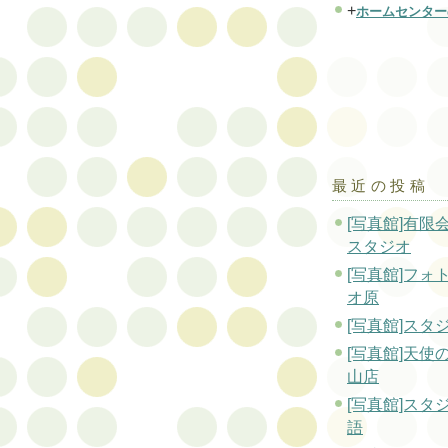
+
ホームセンター
最近の投稿
[写真館]有限
スタジオ
[写真館]フォ
オ原
[写真館]スタ
[写真館]天使
山店
[写真館]スタ
語