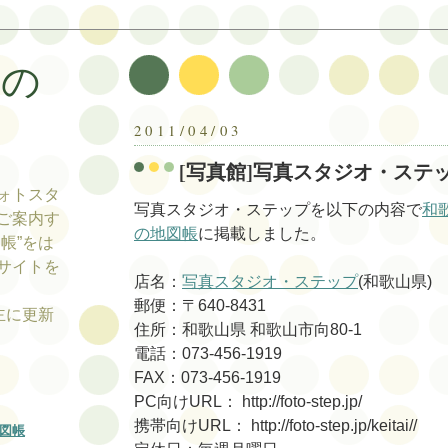
帳の
帳
2011/04/03
[写真館]写真スタジオ・ステ
ォトスタ
写真スタジオ・ステップを以下の内容で
和
ご案内す
の地図帳
に掲載しました。
帳”をは
サイトを
店名：
写真スタジオ・ステップ
(和歌山県)
郵便：〒640-8431
tの主に更新
住所：和歌山県 和歌山市向80-1
電話：073-456-1919
FAX：073-456-1919
PC向けURL： http://foto-step.jp/
携帯向けURL： http://foto-step.jp/keitai//
図帳