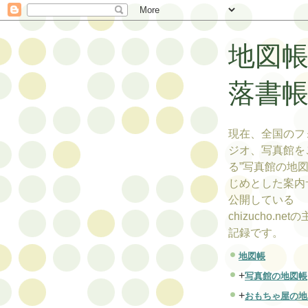
地図
落書
現在、全国のフ
ジオ、写真館を
る”写真館の地図
じめとした案内
公開している
chizucho.ne
記録です。
地図帳
+
写真館の地図帳
+
おもちゃ屋の地