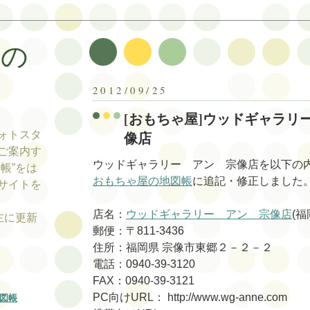
帳の
帳
2012/09/25
[おもちゃ屋]ウッドギャラリ
像店
ォトスタ
ご案内す
ウッドギャラリー アン 宗像店を以下の
帳”をは
おもちゃ屋の地図帳
に追記・修正しました
サイトを
店名：
ウッドギャラリー アン 宗像店
(福
tの主に更新
郵便：〒811-3436
住所：福岡県 宗像市東郷２－２－２
電話：0940-39-3120
FAX：0940-39-3121
PC向けURL： http://www.wg-anne.com
図帳