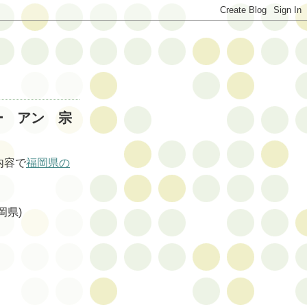
ー アン 宗
内容で
福岡県の
。
岡県)