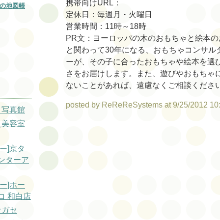
携帯向けURL：
の地図帳
定休日：毎週月・火曜日
営業時間：11時～18時
PR文：ヨーロッパの木のおもちゃと絵本の
と関わって30年になる、おもちゃコンサル
ーが、その子に合ったおもちゃや絵本を選
さをお届けします。また、遊びやおもちゃ
ないことがあれば、遠慮なくご相談くださ
posted by ReReReSystems at 9/25/2012 10
ミ写真館
え美容室
ー]京タ
ンターア
ー]ホー
コ 和白店
ナガセ