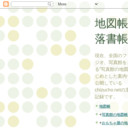
地図
落書
現在、全国のフ
ジオ、写真館を
る”写真館の地図
じめとした案内
公開している
chizucho.ne
記録です。
地図帳
+
写真館の地図帳
+
おもちゃ屋の地