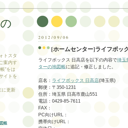
帳の
帳
2012/09/06
[ホームセンター]ライフボッ
ォトスタ
ライフボックス 日高店を以下の内容で
埼玉
ご案内す
ターの地図帳
に追記・修正しました。
帳”をは
サイトを
店名：
ライフボックス 日高店
(埼玉県)
郵便：〒350-1231
tの主に更新
住所：埼玉県 日高市鹿山551
電話：0429-85-7611
FAX：
PC向けURL：
携帯向けURL：
図帳