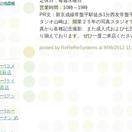
定休日：毎週水曜日
の地図帳
営業時間：10時～19時
PR文：新京成線常盤平駅徒歩1分西友常盤
タジオ山崎は、開業２５年の写真スタジオ
真から各種記念撮影、また成人式および七
り揃えております。 ぜひ一度ご来店くださ
posted by ReReReSystems at 9/06/2012 11
ー]コメ
高萩店
ー]ライ
日高店
ー]グッ
ー]ホー
ーナン め