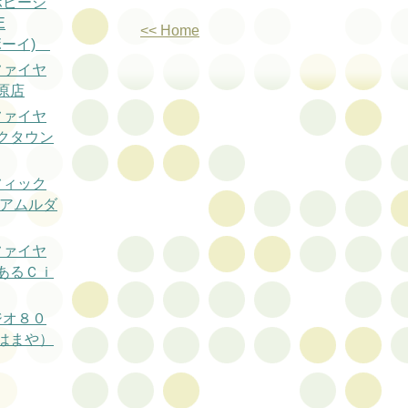
ホビーシ
E
<< Home
ボーイ)
ファイヤ
原店
ファイヤ
クタウン
フィック
 アムルダ
ファイヤ
あるＣｉ
ジオ８０
はまや）