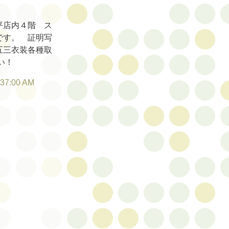
平店内４階 ス
です。 証明写
五三衣装各種取
い！
:37:00 AM