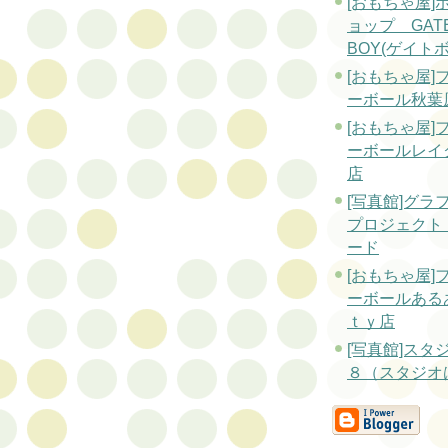
[おもちゃ屋]
ョップ GAT
BOY(ゲイト
[おもちゃ屋]
ーボール秋葉
[おもちゃ屋]
ーボールレイ
店
[写真館]グラ
プロジェクト
ード
[おもちゃ屋]
ーボールある
ｔｙ店
[写真館]スタ
８（スタジオ