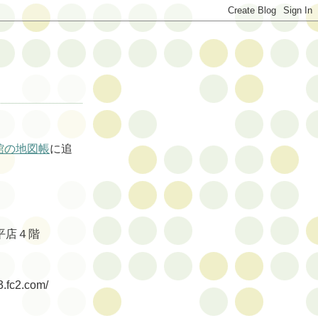
館の地図帳
に追
盤平店４階
.fc2.com/