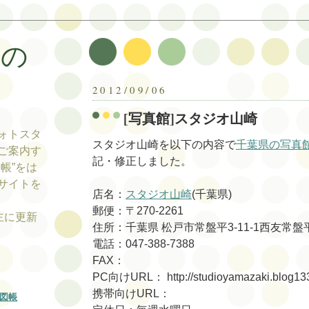
帳の
帳
2012/09/06
[写真館]スタジオ山崎
ォトスタ
スタジオ山崎を以下の内容で
千葉県の写真
ご案内す
記・修正しました。
帳”をは
サイトを
店名：
スタジオ山崎
(千葉県)
郵便：〒270-2261
tの主に更新
住所：千葉県 松戸市常盤平3-11-1西友常
電話：047-388-7388
FAX：
PC向けURL： http://studioyamazaki.blog133
携帯向けURL：
図帳