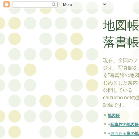
地図
落書
現在、全国のフ
ジオ、写真館を
る”写真館の地図
じめとした案内
公開している
chizucho.ne
記録です。
地図帳
+
写真館の地図帳
+
おもちゃ屋の地