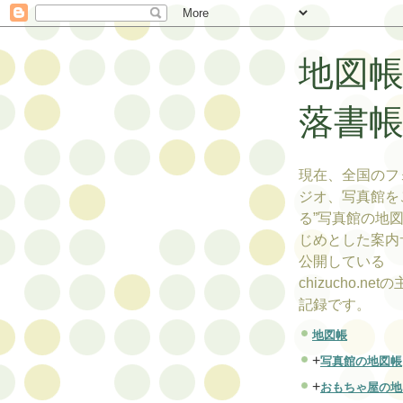
地図
落書
現在、全国のフ
ジオ、写真館を
る”写真館の地図
じめとした案内
公開している
chizucho.ne
記録です。
地図帳
+
写真館の地図帳
+
おもちゃ屋の地