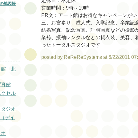
定休日：不定休
の地図帳
営業時間：9時～19時
PR文：アート館はお得なキャンペーンがい
三、お宮参り、成人式、入学記念、卒業記
結婚写真、記念写真、証明写真などの撮影
業袴、振袖レンタルなどの貸衣装、美容、
ったトータルスタジオです。
posted by ReReReSystems at 6/22/2011 07
ト館 北
写真館
エクセル
スタジオ
Tz（デイ
ジオ