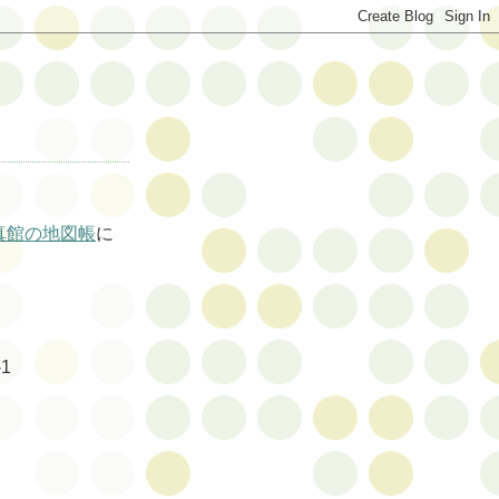
真館の地図帳
に
1