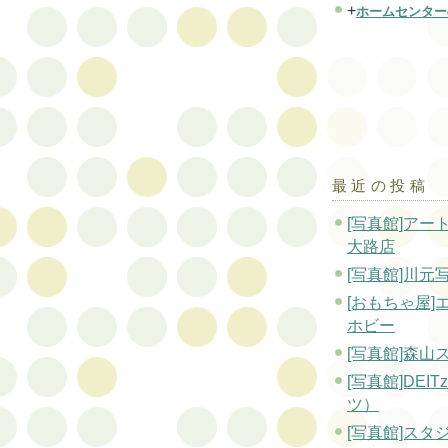
+
ホームセンター
最近の投稿
[写真館]アー
大路店
[写真館]川元
[おもちゃ屋]
ホビー
[写真館]森山
[写真館]DEI
ツ）
[写真館]スタ