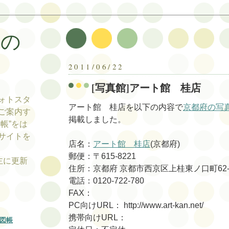
帳の
帳
2011/06/22
[写真館]アート館 桂店
ォトスタ
アート館 桂店を以下の内容で
京都府の写
ご案内す
掲載しました。
帳”をは
サイトを
店名：
アート館 桂店
(京都府)
郵便：〒615-8221
tの主に更新
住所：京都府 京都市西京区上桂東ノ口町62-
電話：0120-722-780
FAX：
PC向けURL： http://www.art-kan.net/
携帯向けURL：
図帳