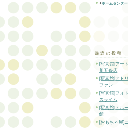
+
ホームセンター
最近の投稿
[写真館]アー
川五条店
[写真館]アト
ファン
[写真館]フォ
スライム
[写真館]トル
館
[おもちゃ屋]