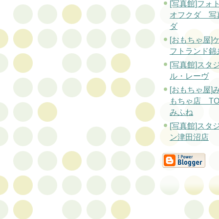
[写真館]フォ
オフクダ 写
ダ
[おもちゃ屋]
フトランド錦
[写真館]ス
ル・レーヴ
[おもちゃ屋]
もちゃ店 TO
みふね
[写真館]スタ
ン津田沼店