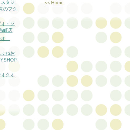
トスタジ
<< Home
真のフク
ゲオ・ソ
糸町店
タジオ
みふねお
YSHOP
ジオクオ