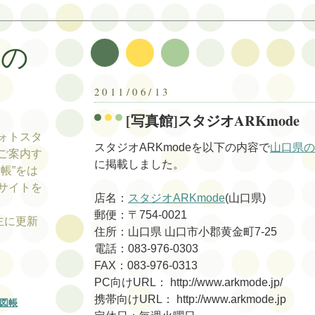
帳の
帳
2011/06/13
[写真館]スタジオARKmode
ォトスタ
スタジオARKmodeを以下の内容で
山口県の
ご案内す
に掲載しました。
帳”をは
サイトを
店名：
スタジオARKmode
(山口県)
郵便：〒754-0021
tの主に更新
住所：山口県 山口市小郡黄金町7-25
電話：083-976-0303
FAX：083-976-0313
PC向けURL： http://www.arkmode.jp/
携帯向けURL： http://www.arkmode.jp
図帳