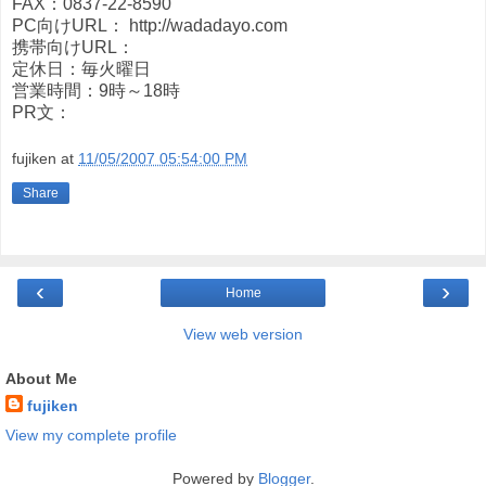
FAX：0837-22-8590
PC向けURL： http://wadadayo.com
携帯向けURL：
定休日：毎火曜日
営業時間：9時～18時
PR文：
fujiken
at
11/05/2007 05:54:00 PM
Share
‹
›
Home
View web version
About Me
fujiken
View my complete profile
Powered by
Blogger
.