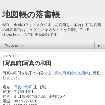
地図帳の落書帳
現在、全国のフォトスタジオ、写真館をご案内する”写真館
の地図帳”をはじめとした案内サイトを公開している
chizucho.netの主に更新記録です。
▼
2007/11/05
[写真館]写真の和田
写真の和田を以下の内容で
山口県の写真館の地図帳
に掲載
しました。
店名：
写真の和田
(山口県)
郵便：〒759-4101
住所：山口県 長門市東深川正明市5区
電話：0837-22-3218