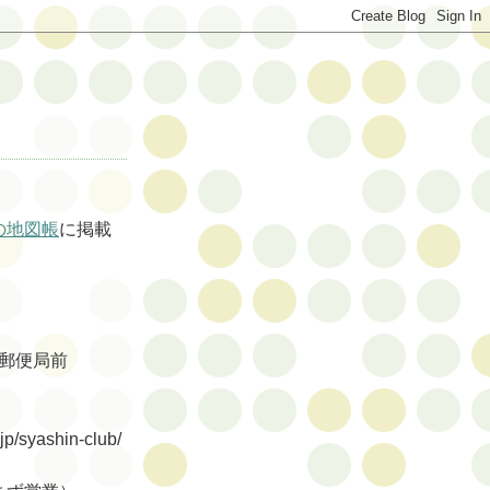
の地図帳
に掲載
石郵便局前
/syashin-club/