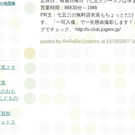
定休日：毎週日曜日（七五三シーズンは休
の地図帳
営業時間：8時30分～19時
PR文：七五三の無料貸衣装もちょっとだけ
す。 「一写入魂」で一生懸命撮影します！
グでチェック。 http://s-club.jugem.jp/
posted by ReReReSystems at 10/28/2007 1
写真スタ
写真
木のおも
こどもの
写真館
フォトス