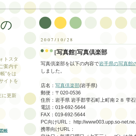
帳の
帳
2007/10/28
[写真館]写真倶楽部
ォトスタ
写真倶楽部を以下の内容で
岩手県の写真館
ご案内す
しました。
帳”をは
サイトを
店名：
写真倶楽部
(岩手県)
郵便：〒020-0536
tの主に更新
住所：岩手県 岩手郡雫石町上町南２８ 雫
電話：019-692-5644
FAX：019-692-5644
PC向けURL： http://www003.upp.so-net.ne.jp
携帯向けURL：
図帳