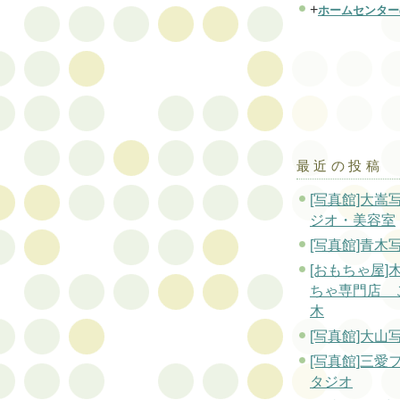
+
ホームセンター
最近の投稿
[写真館]大嵩
ジオ・美容室
[写真館]青木
[おもちゃ屋]
ちゃ専門店 
木
[写真館]大山
[写真館]三愛
タジオ