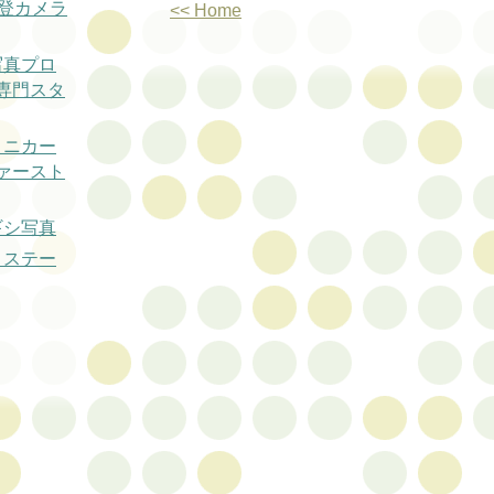
丸登カメラ
<< Home
写真プロ
専門スタ
ミニカー
ァースト
ギシ写真
トステー