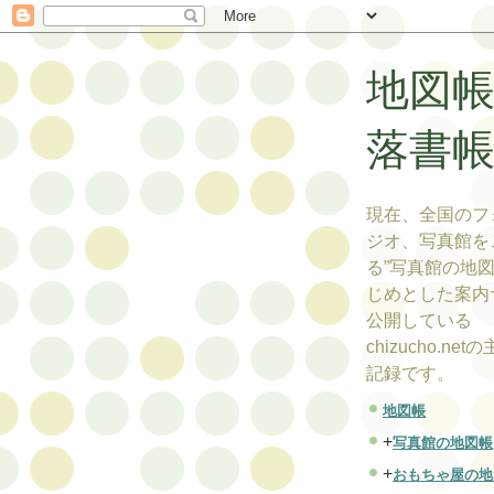
地図
落書
現在、全国のフ
ジオ、写真館を
る”写真館の地図
じめとした案内
公開している
chizucho.ne
記録です。
地図帳
+
写真館の地図帳
+
おもちゃ屋の地