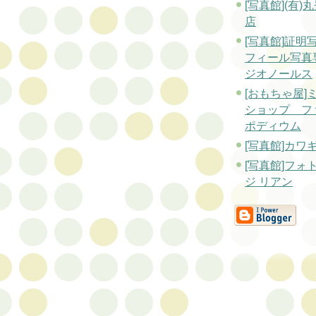
[写真館](有)
店
[写真館]証明
フィール写真
ジオノールス
[おもちゃ屋]
ショップ フ
ポディウム
[写真館]カワ
[写真館]フォ
ジ リアン