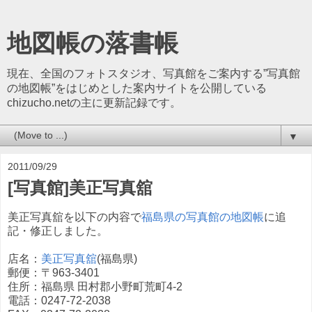
地図帳の落書帳
現在、全国のフォトスタジオ、写真館をご案内する”写真館
の地図帳”をはじめとした案内サイトを公開している
chizucho.netの主に更新記録です。
▼
2011/09/29
[写真館]美正写真舘
美正写真舘を以下の内容で
福島県の写真館の地図帳
に追
記・修正しました。
店名：
美正写真舘
(福島県)
郵便：〒963-3401
住所：福島県 田村郡小野町荒町4-2
電話：0247-72-2038