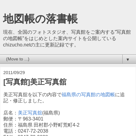
地図帳の落書帳
現在、全国のフォトスタジオ、写真館をご案内する”写真館
の地図帳”をはじめとした案内サイトを公開している
chizucho.netの主に更新記録です。
▼
2011/09/29
[写真館]美正写真舘
美正写真舘を以下の内容で
福島県の写真館の地図帳
に追
記・修正しました。
店名：
美正写真舘
(福島県)
郵便：〒963-3401
住所：福島県 田村郡小野町荒町4-2
電話：0247-72-2038