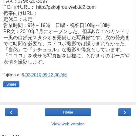
FAX：0796-20-3097
PC向けURL： http://pskojirou.web.fc2.com
携帯向けURL：
定休日：未定
営業時間：9時～19時 日曜・祝祭日10時～18時
PR文：2010年7月にオープンした、但馬NO.１のカントリ
ー風の自然光スタジオを完備した写真館です。次の発光ま
でに時間が必要な、ストロボ撮影では撮りきれなかった、
『自然』で『ナチュラル』な撮影を得意としています。
『ココロ』を映せる写真館を目標に、とびきりのポーズや
表情を撮影します。
fujiken
at
9/02/2010 09:13:00 AM
Share
‹
›
Home
View web version