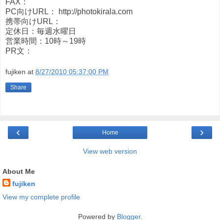
FAX：
PC向けURL： http://photokirala.com
携帯向けURL：
定休日：毎週水曜日
営業時間：10時～19時
PR文：
fujiken
at
8/27/2010 05:37:00 PM
Share
‹
›
Home
View web version
About Me
fujiken
View my complete profile
Powered by
Blogger
.