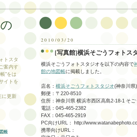
帳の
帳
2010/03/20
[写真館]横浜そごうフォトス
ォトスタ
横浜そごうフォトスタジオを以下の内容で
ご案内す
館の地図帳
に掲載しました。
帳”をは
サイトを
店名：
横浜そごうフォトスタジオ
(神奈川県)
郵便：〒220-8510
tの主に更新
住所：神奈川県 横浜市西区高島2-18-1 そ
電話：045-465-2382
FAX：045-465-2919
PC向けURL： http://www.watanabephoto.co.
携帯向けURL：
図帳