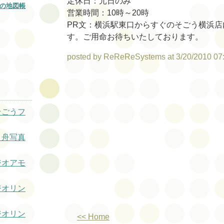
定休日：元日のみ
の地図帳
営業時間：10時～20時
PR文：横浜駅東口からすぐのそごう横浜店
す。ご用命お待ちいたしております。
posted by ReReReSystems at 3/20/2010 07
そごうフ
月舟写真
ジオアモ
ジオリン
ジオリン
<< Home