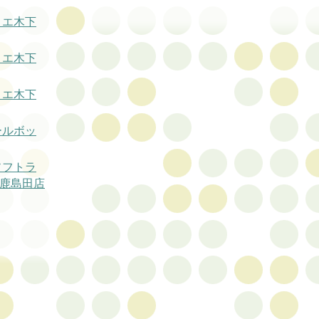
リエ木下
リエ木下
リエ木下
ールボッ
ソフトラ
 鹿島田店