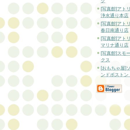
ク
[写真館]アト
浄水通り本店
[写真館]アト
春日南通り店
[写真館]アト
マリナ通り店
[写真館]スモ
クス
[おもちゃ屋]
ンドボストン