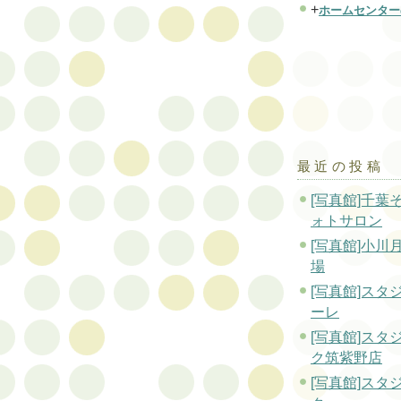
+
ホームセンター
最近の投稿
[写真館]千葉
ォトサロン
[写真館]小川
場
[写真館]スタ
ーレ
[写真館]スタ
ク筑紫野店
[写真館]スタ