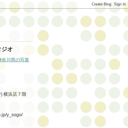
タジオ
神奈川県の写真
ごう横浜店７階
jp/y_sogo/