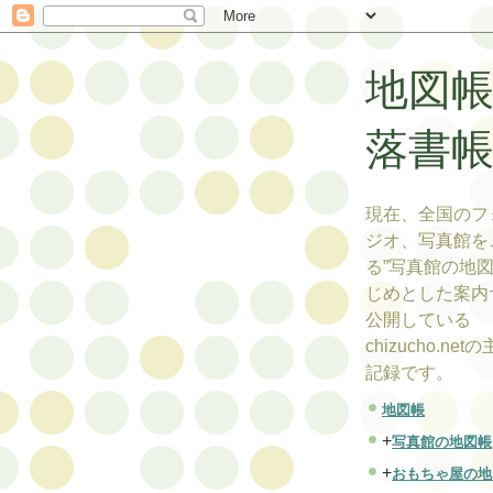
地図
落書
現在、全国のフ
ジオ、写真館を
る”写真館の地図
じめとした案内
公開している
chizucho.ne
記録です。
地図帳
+
写真館の地図帳
+
おもちゃ屋の地