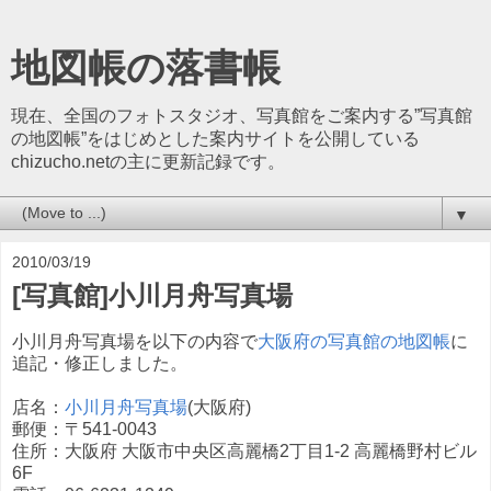
地図帳の落書帳
現在、全国のフォトスタジオ、写真館をご案内する”写真館
の地図帳”をはじめとした案内サイトを公開している
chizucho.netの主に更新記録です。
▼
2010/03/19
[写真館]小川月舟写真場
小川月舟写真場を以下の内容で
大阪府の写真館の地図帳
に
追記・修正しました。
店名：
小川月舟写真場
(大阪府)
郵便：〒541-0043
住所：大阪府 大阪市中央区高麗橋2丁目1-2 高麗橋野村ビル
6F