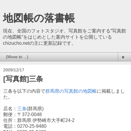
地図帳の落書帳
現在、全国のフォトスタジオ、写真館をご案内する”写真館
の地図帳”をはじめとした案内サイトを公開している
chizucho.netの主に更新記録です。
▼
2009/12/17
[写真館]三条
三条を以下の内容で
群馬県の写真館の地図帳
に掲載しまし
た。
店名：
三条
(群馬県)
郵便：〒372-0048
住所：群馬県 伊勢崎市大手町24-2
電話：0270-25-9480