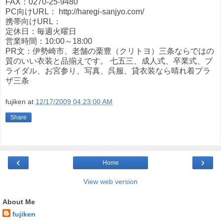
FAX：0270-25-9480
PC向けURL： http://haregi-sanjyo.com/
携帯向けURL：
定休日：毎週火曜日
営業時間：10:00～18:00
PR文：伊勢崎市、老舗の栗豊（クリトヨ）三条ならではの
質のいい衣装と品揃えです。 七五三、成人式、卒業式、ブ
ライダル、お宮参り、写真、呉服、貸衣装なら晴れ着プラ
ザ三条
fujiken
at
12/17/2009 04:23:00 AM
Share
‹
›
Home
View web version
About Me
fujiken