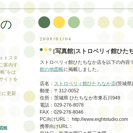
帳の
帳
2008/01/04
[写真館]ストロベリィ館ひた
ォトスタ
ストロベリィ館ひたちなか店を以下の内容
ご案内す
館の地図帳
に掲載しました。
帳”をは
サイトを
店名：
ストロベリィ館ひたちなか店
(茨城県)
郵便：〒312-0052
tの主に更新
住所：茨城県 ひたちなか市東石川949
電話：029-276-8078
FAX：029-276-8046
PC向けURL： http://www.eightstudio.com
携帯向けURL：
図帳