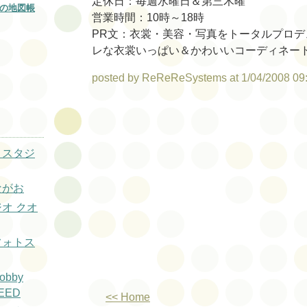
定休日：毎週水曜日＆第三木曜
の地図帳
営業時間：10時～18時
PR文：衣裳・美容・写真をトータルプロデ
レな衣裳いっぱい＆かわいいコーディネー
posted by ReReReSystems at 1/04/2008 09
トスタジ
ながお
ジオ クオ
フォトス
obby
SEED
<< Home