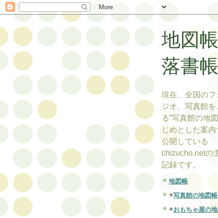
地図
落書
現在、全国のフ
ジオ、写真館を
る”写真館の地図
じめとした案内
公開している
chizucho.ne
記録です。
地図帳
+
写真館の地図帳
+
おもちゃ屋の地