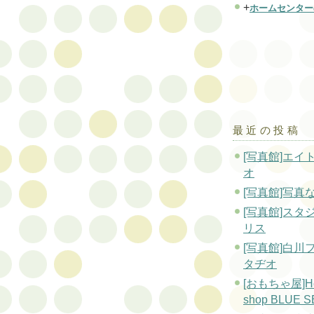
+
ホームセンター
最近の投稿
[写真館]エイ
オ
[写真館]写真
[写真館]スタ
リス
[写真館]白川
タヂオ
[おもちゃ屋]H
shop BLUE 