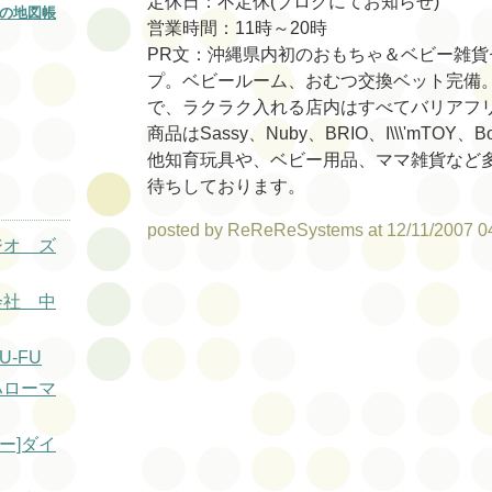
定休日：不定休(ブログにてお知らせ)
の地図帳
営業時間：11時～20時
PR文：沖縄県内初のおもちゃ＆ベビー雑貨
プ。ベビールーム、おむつ交換ベット完備
で、ラクラク入れる店内はすべてバリアフ
商品はSassy、Nuby、BRIO、I\\\'mTOY、B
他知育玩具や、ベビー用品、ママ雑貨など
待ちしております。
posted by ReReReSystems at 12/11/2007 0
ジオ ズ
会社 中
U-FU
ハローマ
ー]ダイ