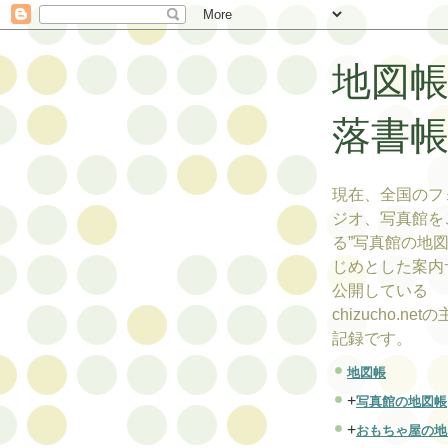
地図
落書
現在、全国のフ
ジオ、写真館を
る”写真館の地図
じめとした案内
公開している
chizucho.ne
記録です。
地図帳
+
写真館の地図帳
+
おもちゃ屋の地