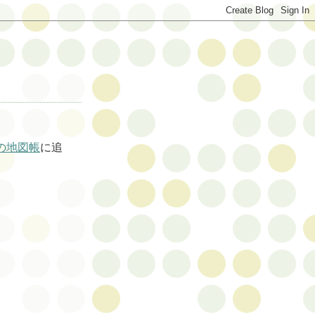
の地図帳
に追