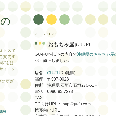
帳の
帳
2007/12/11
[おもちゃ屋]GU-FU
ォトスタ
GU-FUを以下の内容で
沖縄県のおもちゃ屋
ご案内す
記・修正しました。
帳”をは
サイトを
店名：
GU-FU
(沖縄県)
郵便：〒907-0023
tの主に更新
住所：沖縄県 石垣市石垣270-61F
電話：0980-83-7278
FAX：
PC向けURL： http://gu-fu.com
携帯向けURL：
図帳