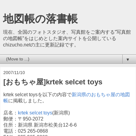
地図帳の落書帳
現在、全国のフォトスタジオ、写真館をご案内する”写真館
の地図帳”をはじめとした案内サイトを公開している
chizucho.netの主に更新記録です。
▼
2007/11/10
[おもちゃ屋]krtek selcet toys
krtek selcet toysを以下の内容で
新潟県のおもちゃ屋の地図
帳
に掲載しました。
店名：
krtek selcet toys
(新潟県)
郵便：〒950-2072
住所：新潟県 新潟市松美台12-6-6
電話：025 265-0868