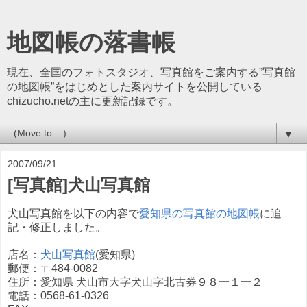
地図帳の落書帳
現在、全国のフォトスタジオ、写真館をご案内する”写真館
の地図帳”をはじめとした案内サイトを公開している
chizucho.netの主に更新記録です。
▼
2007/09/21
[写真館]犬山写真館
犬山写真館を以下の内容で
愛知県の写真館の地図帳
に追
記・修正しました。
店名：
犬山写真館
(愛知県)
郵便：〒484-0082
住所：愛知県 犬山市大字犬山字北古券９８一１一２
電話：0568-61-0326