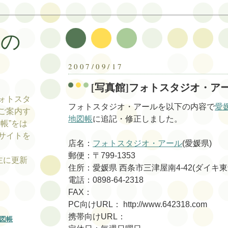
帳の
帳
2007/09/17
[写真館]フォトスタジオ・ア
ォトスタ
フォトスタジオ・アールを以下の内容で
愛
ご案内す
地図帳
に追記・修正しました。
帳”をは
サイトを
店名：
フォトスタジオ・アール
(愛媛県)
郵便：〒799-1353
tの主に更新
住所：愛媛県 西条市三津屋南4-42(ダイキ
電話：0898-64-2318
FAX：
PC向けURL： http://www.642318.com
携帯向けURL：
図帳