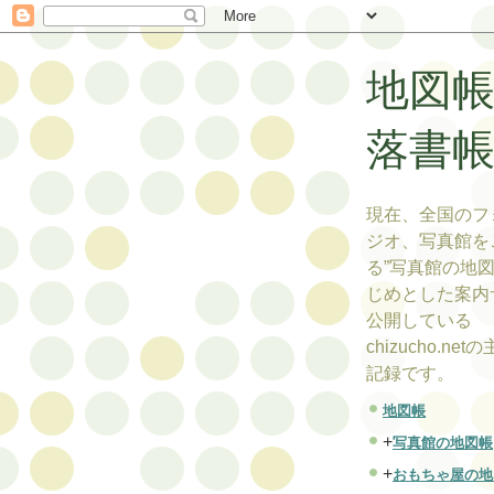
地図
落書
現在、全国のフ
ジオ、写真館を
る”写真館の地図
じめとした案内
公開している
chizucho.ne
記録です。
地図帳
+
写真館の地図帳
+
おもちゃ屋の地