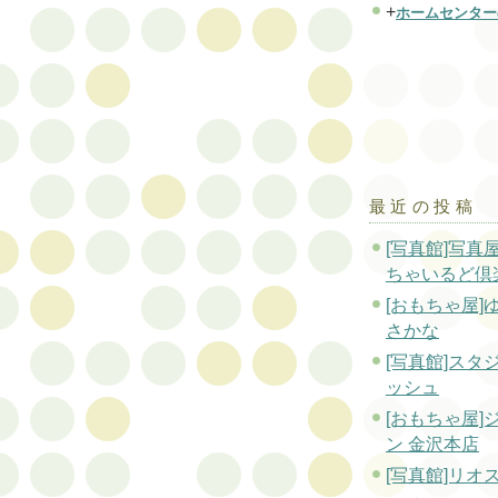
+
ホームセンター
最近の投稿
[写真館]写
ちゃいるど倶
[おもちゃ屋]
さかな
[写真館]スタ
ッシュ
[おもちゃ屋]
ン 金沢本店
[写真館]リオ