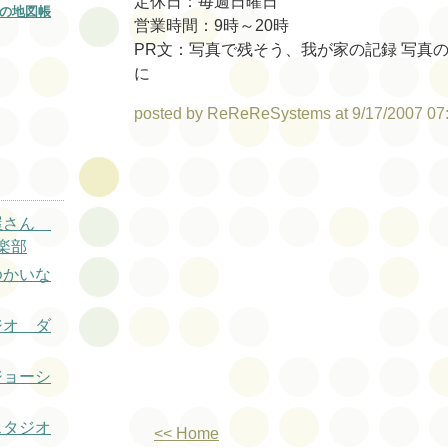
定休日：毎週日曜日
の地図帳
営業時間：9時～20時
PR文：写真で残そう、我が家の記録 写真
に
posted by ReReReSystems at 9/17/2007 07
真屋さん
楽部
ゆかいな
ジオ ダ
ジョーシ
スタジオ
<< Home