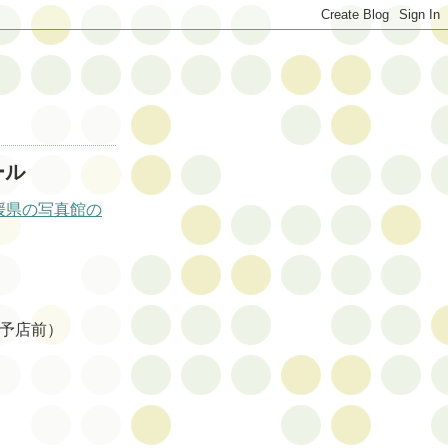
ール
媛県の写真館の
東予店前）