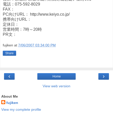
電話：075-592-8029
FAX：
PC向けURL： http://www.keiyo.co.jp/
携帯向けURL：
定休日：
営業時間：7時～20時
PR文：
fujiken
at
7/06/2007 03:34:00 PM
Share
‹
›
Home
View web version
About Me
fujiken
View my complete profile