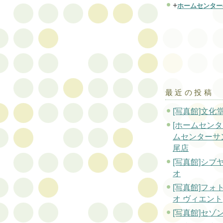
+
ホームセンター
最近の投稿
[写真館]文化
[ホームセンタ
ムセンターサ
尾店
[写真館]シブ
オ
[写真館]フォ
オ ヴィエント
[写真館]セゾ