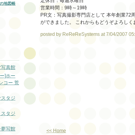
定休日：毎週水曜日
の地図帳
営業時間：9時～19時
PR文：写真撮影専門店として 本年創業72
ができました。 これからもどうぞよろしく
posted by ReReReSystems at 7/04/2007 05
堂写真館
ー]ホー
ンコー 荒
ヤスタジ
トスタジ
ン夢写館
<< Home