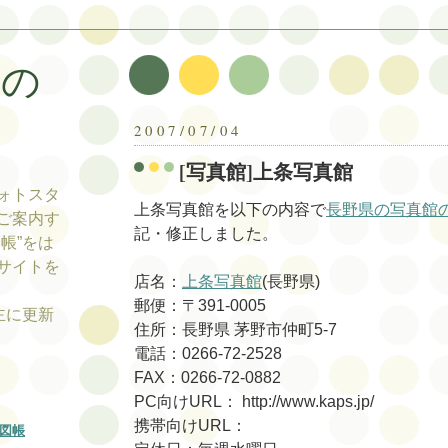
帳の
帳
2007/07/04
[写真館]上条写真館
ォトスタ
上条写真館を以下の内容で
長野県の写真館
ご案内す
記・修正しました。
帳”をは
サイトを
店名：
上条写真館
(長野県)
郵便：〒391-0005
tの主に更新
住所：長野県 茅野市仲町5-7
電話：0266-72-2528
FAX：0266-72-0882
PC向けURL： http://www.kaps.jp/
携帯向けURL：
図帳