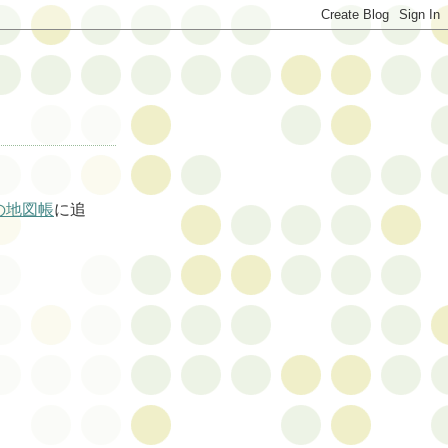
の地図帳
に追