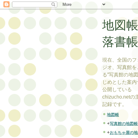
地図
落書
現在、全国のフ
ジオ、写真館を
る”写真館の地図
じめとした案内
公開している
chizucho.ne
記録です。
地図帳
+
写真館の地図帳
+
おもちゃ屋の地