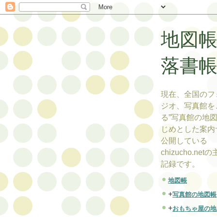
地図
落書
現在、全国のフ
ジオ、写真館を
る”写真館の地図
じめとした案内
公開している
chizucho.ne
記録です。
地図帳
+
写真館の地図帳
+
おもちゃ屋の地