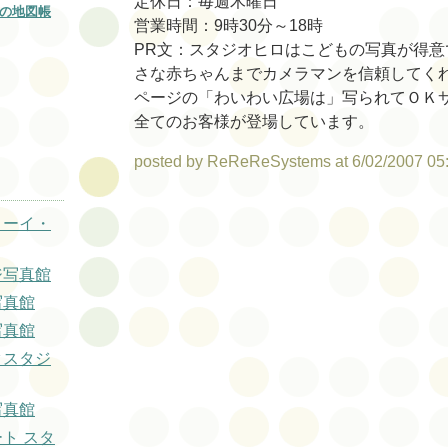
定休日：毎週木曜日
の地図帳
営業時間：9時30分～18時
PR文：スタジオヒロはこどもの写真が得意
さな赤ちゃんまでカメラマンを信頼してく
ページの「わいわい広場は」写られてＯＫ
全てのお客様が登場しています。
posted by ReReReSystems at 6/02/2007 05
トーイ・
ジ写真館
写真館
写真館
タスタジ
写真館
ート スタ