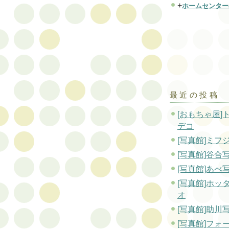
+
ホームセンター
最近の投稿
[おもちゃ屋]
デコ
[写真館]ミフ
[写真館]谷合
[写真館]あべ
[写真館]ホッ
オ
[写真館]助川
[写真館]フォ