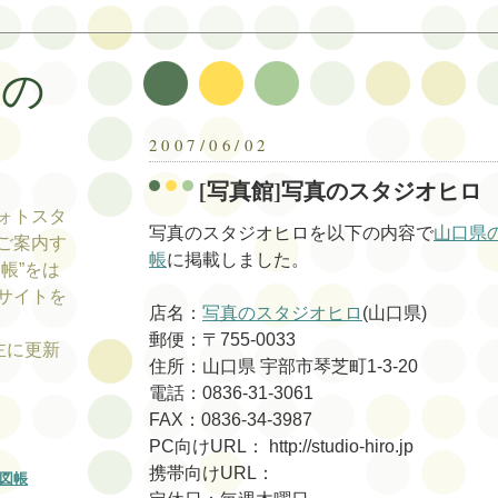
帳の
帳
2007/06/02
[写真館]写真のスタジオヒロ
ォトスタ
写真のスタジオヒロを以下の内容で
山口県
ご案内す
帳
に掲載しました。
帳”をは
サイトを
店名：
写真のスタジオヒロ
(山口県)
郵便：〒755-0033
tの主に更新
住所：山口県 宇部市琴芝町1-3-20
電話：0836-31-3061
FAX：0836-34-3987
PC向けURL： http://studio-hiro.jp
携帯向けURL：
図帳