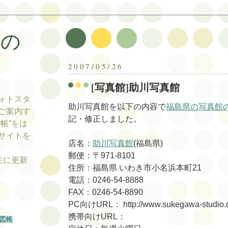
帳の
帳
2007/05/26
[写真館]助川写真館
ォトスタ
助川写真館を以下の内容で
福島県の写真館
ご案内す
記・修正しました。
帳”をは
サイトを
店名：
助川写真館
(福島県)
郵便：〒971-8101
tの主に更新
住所：福島県 いわき市小名浜本町21
電話：0246-54-8888
FAX：0246-54-8890
PC向けURL： http://www.sukegawa-studio.
携帯向けURL：
図帳