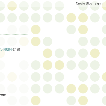
の地図帳
に追
com