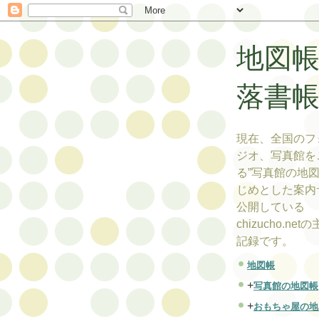
地図
落書
現在、全国のフ
ジオ、写真館を
る”写真館の地図
じめとした案内
公開している
chizucho.ne
記録です。
地図帳
+
写真館の地図帳
+
おもちゃ屋の地