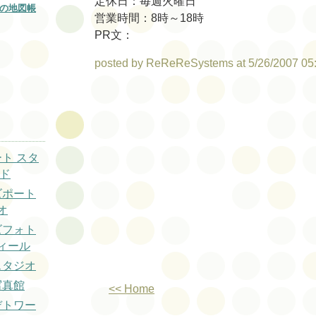
定休日：毎週火曜日
の地図帳
営業時間：8時～18時
PR文：
posted by ReReReSystems at 5/26/2007 05
ート スタ
ルド
ズポート
オ
ズフォト
ィール
スタジオ
写真館
<< Home
デトワー