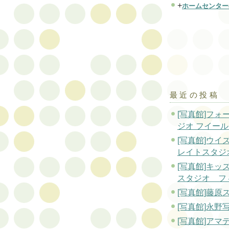
+
ホームセンター
最近の投稿
[写真館]フォ
ジオ フイー
[写真館]ウイ
レイトスタジ
[写真館]キッ
スタジオ フ
[写真館]藤原
[写真館]永野
[写真館]アマ