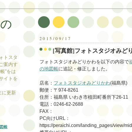
帳の
帳
2015/09/17
[写真館]フォトスタジオみど
ォトスタ
フォトスタジオみどりかわを以下の内容で
ご案内す
の地図帳
に追記・修正しました。
帳”をは
サイトを
店名：
フォトスタジオみどりかわ
(福島県)
郵便：〒974-8261
tの主に更新
住所：福島県 いわき市植田町番所下26-11
電話：0246-62-2688
FAX：
PC向けURL：
https://peraichi.com/landing_pages/view/m
図帳