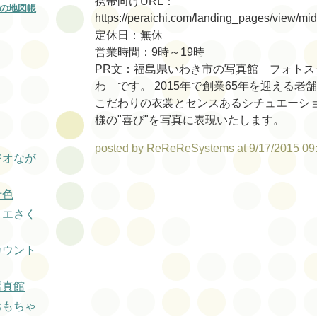
携帯向けURL：
の地図帳
https://peraichi.com/landing_pages/view/m
定休日：無休
営業時間：9時～19時
PR文：福島県いわき市の写真館 フォトス
わ です。 2015年で創業65年を迎える老
こだわりの衣裳とセンスあるシチュエーショ
様の"喜び"を写真に表現いたします。
posted by ReReReSystems at 9/17/2015 09
ジオなが
十色
リエさく
カウント
写真館
おもちゃ