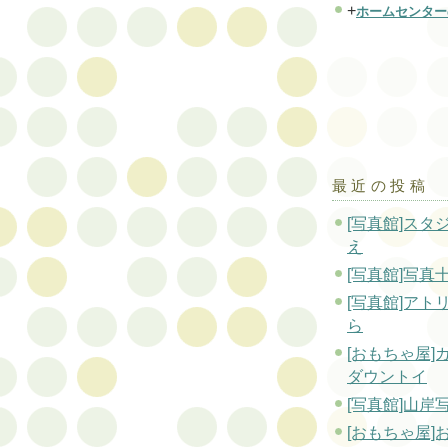
+
ホームセンター
最近の投稿
[写真館]スタ
え
[写真館]写真
[写真館]アト
ら
[おもちゃ屋]
ダウントイ
[写真館]山岸
[おもちゃ屋]