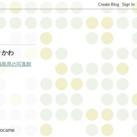
りかわ
福島県の写真館
idocame