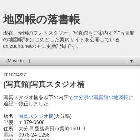
地図帳の落書帳
現在、全国のフォトスタジオ、写真館をご案内する”写真館
の地図帳”をはじめとした案内サイトを公開している
chizucho.netの主に更新記録です。
▼
2010/04/27
[写真館]写真スタジオ楠
写真スタジオ楠を以下の内容で
大分県の写真館の地図帳
に
追記・修正しました。
店名：
写真スタジオ楠
(大分県)
郵便：〒879-0608
住所：大分県 豊後高田市呉崎1601-3
電話：0978-24-1258