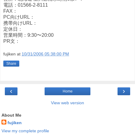
電話：01566-2-8111
FAX：
PC向けURL：
携帯向けURL：
定休日：
営業時間：9:30〜20:00
PR文：
fujiken
at
10/31/2006 05:38:00 PM
Share
‹
›
Home
View web version
About Me
fujiken
View my complete profile