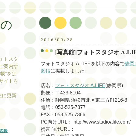
帳の
帳
2016/09/28
[写真館]フォトスタジオ A.LI
ォトスタ
フォトスタジオ A.LIFEを以下の内容で
静岡
ご案内す
図帳
に掲載しました。
帳”をは
サイトを
店名：
フォトスタジオ A.LIFE
(静岡県)
郵便：〒433-8104
tの主に更新
住所：静岡県 浜松市北区東三方町216-3
電話：053-525-7377
FAX：053-525-7366
PC向けURL： http://www.studioalife.com/
携帯向けURL：
図帳