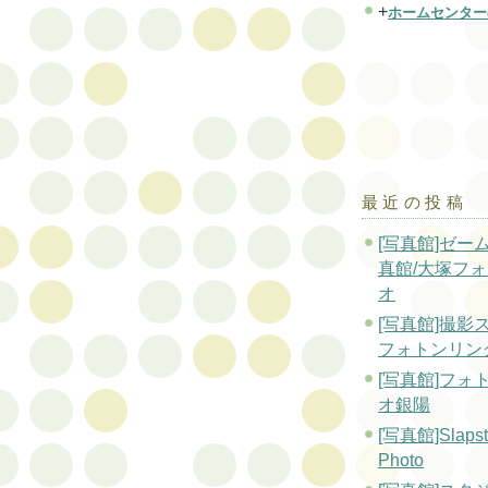
+
ホームセンター
最近の投稿
[写真館]ゼー
真館/大塚フ
オ
[写真館]撮影
フォトンリン
[写真館]フォ
オ銀陽
[写真館]Slapsti
Photo