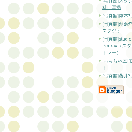
[写真館]スタ
科 写撮
[写真館]康本
[写真館]創寫
スタジオ
[写真館]studio
Portray（
トレー）
[おもちゃ屋]
ト
[写真館]藤井