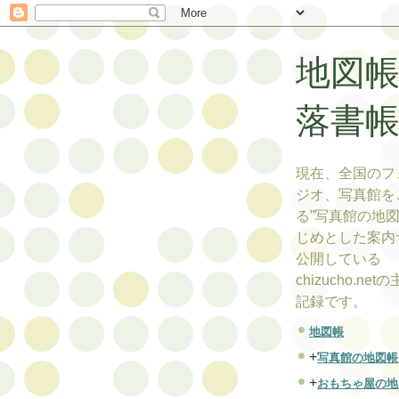
地図
落書
現在、全国のフ
ジオ、写真館を
る”写真館の地図
じめとした案内
公開している
chizucho.ne
記録です。
地図帳
+
写真館の地図帳
+
おもちゃ屋の地