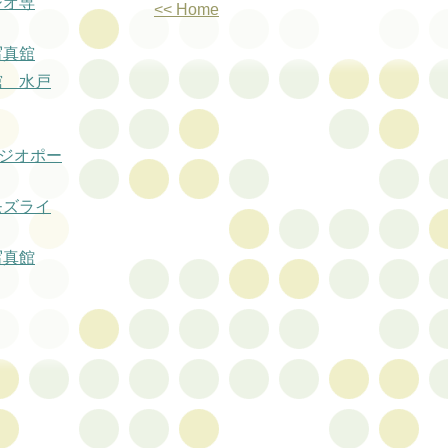
ジオ専
<< Home
写真舘
舘 水戸
スタジオポー
モズライ
写真館