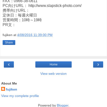
FAX：0966-38-0611
PC向けURL： http://www.slapstick-photo.com/
携帯向けURL：
定休日：毎週火曜日
営業時間：10時～19時
PR文：
fujiken
at
4/08/2016 11:39:00 PM
Share
‹
›
Home
View web version
About Me
fujiken
View my complete profile
Powered by
Blogger
.