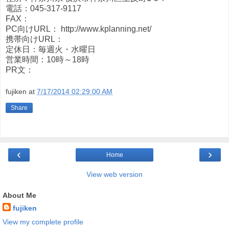
電話：045-317-9117
FAX：
PC向けURL： http://www.kplanning.net/
携帯向けURL：
定休日：毎週火・水曜日
営業時間：10時～18時
PR文：
fujiken
at
7/17/2014 02:29:00 AM
Share
‹
›
Home
View web version
About Me
fujiken
View my complete profile