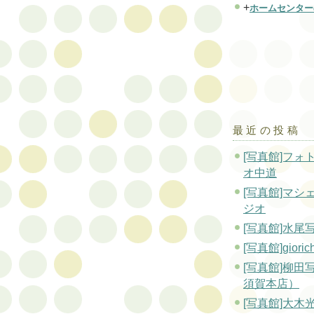
+
ホームセンター
最近の投稿
[写真館]フォ
オ中道
[写真館]マシ
ジオ
[写真館]水尾
[写真館]gioric
[写真館]柳田
須賀本店）
[写真館]大木