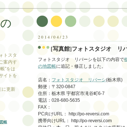
帳の
帳
2014/04/23
[写真館]フォトスタジオ リ
ォトスタ
フォトスタジオ リバーシを以下の内容で
ご案内す
の地図帳
に追記・修正しました。
帳”をは
サイトを
店名：
フォトスタジオ リバーシ
(栃木県)
郵便：〒320-0847
tの主に更新
住所：栃木県 宇都宮市滝谷町6-7
電話：028-680-5635
FAX：
PC向けURL： http://po-reversi.com
携帯向けURL： http://po-reversi.com
図帳