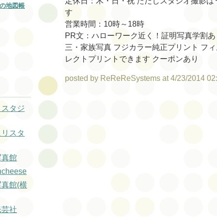
定休日：木・日・祝 ただしスタジオ撮影は
の地図帳
す
営業時間：10時～18時
PR文：ハローワーク近く！証明写真学割あ
三・家族写真 フジカラー純正プリント フ
レクトプリントできます クーポンあり
posted by ReReReSystems at 4/23/2014 02
トスタジ
ェリスタ
写真館
hcheese
写真館(横
光芸社