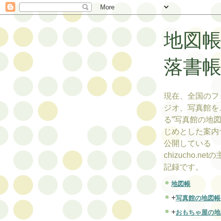
地図
落書
現在、全国のフ
ジオ、写真館を
る”写真館の地図
じめとした案内
公開している
chizucho.ne
記録です。
地図帳
+
写真館の地図帳
+
おもちゃ屋の地