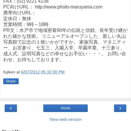
FAX：(02) 9221 4138
PC向けURL： http://www.photo-maruyama.com
携帯向けURL：
定休日：無休
営業時間：9時～18時
PR文：水戸市で地域密着90年の伝統と信頼、長年受け継が
れた確かな技術。 リニューアルオープンした、新しい丸山
写真館で記念の１枚いかがですか。 家族写真、マタニティ
ー、お宮参り、七五三、入園入学、卒園卒業、十三参り、
成人式、証明写真などの幸せなお手伝い・・・。 お問い合
わせ、お待ちしております。
fujiken
at
6/07/2012 05:32:00 PM
Share
‹
›
Home
View web version