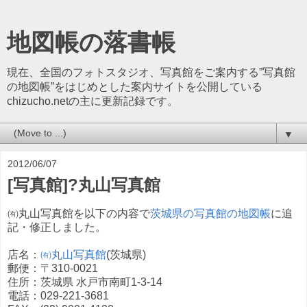
地図帳の落書帳
現在、全国のフォトスタジオ、写真館をご案内する”写真館
の地図帳”をはじめとした案内サイトを公開している
chizucho.netの主に更新記録です。
▼
2012/06/07
[写真館]?丸山写真館
㈲丸山写真館を以下の内容で
茨城県の写真館の地図帳
に追
記・修正しました。
店名：
㈲丸山写真館
(茨城県)
郵便：〒310-0021
住所：茨城県 水戸市南町1-3-14
電話：029-221-3681