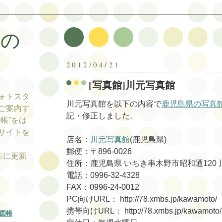
帳の
帳
2012/04/21
[写真館]川元写真館
ォトスタ
川元写真館を以下の内容で
鹿児島県の写真
ご案内す
記・修正しました。
帳”をは
サイトを
店名：
川元写真館
(鹿児島県)
郵便：〒896-0026
tの主に更新
住所：鹿児島県 いちき串木野市昭和通120 
電話：0996-32-4328
FAX：0996-24-0012
PC向けURL： http://78.xmbs.jp/kawamoto/
携帯向けURL： http://78.xmbs.jp/kawamoto/
図帳