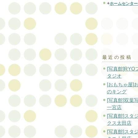
+
ホームセンター
最近の投稿
[写真館]RY
タジオ
[おもちゃ屋]
のキング
[写真館]双
一宮店
[写真館]スタ
クス太田店
[写真館]スタ