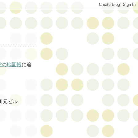
館の地図帳
に追
川元ビル