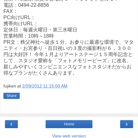
電話：0494-22-8856
FAX：
PC向けURL：
携帯向けURL：
定休日：毎週火曜日・第三水曜日
営業時間：10時～18時
PR文：秩父神社へ徒歩１分。お参りに最適な環境で、マタ
ニティ・お宮参り・百日祝いの３度の撮影料が６，３００
円は大好評！ 今年１月よりアートステージ１５周年記念と
して、スタジオ愛称を「フォトメモリービーズ」に改名、
親しみやすいくコンビニエンスなフォトスタジオだからお
得なプランがたくさんあります。
fujiken
at
2/09/2012 11:15:00 AM
Share
‹
›
Home
View web version