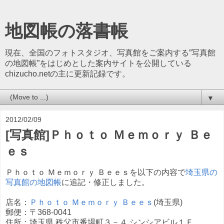
地図帳の落書帳
現在、全国のフォトスタジオ、写真館をご案内する”写真館
の地図帳”をはじめとした案内サイトを公開している
chizucho.netの主に更新記録です。
▼
2012/02/09
[写真館]Ｐｈｏｔｏ Ｍｅｍｏｒｙ Ｂｅ
ｅｓ
Ｐｈｏｔｏ Ｍｅｍｏｒｙ Ｂｅｅｓを以下の内容で
埼玉県の
写真館の地図帳
に追記・修正しました。
店名：
Ｐｈｏｔｏ Ｍｅｍｏｒｙ Ｂｅｅｓ
(埼玉県)
郵便：〒368-0041
住所：埼玉県 秩父市番場町３－４ シンシアビル１Ｆ