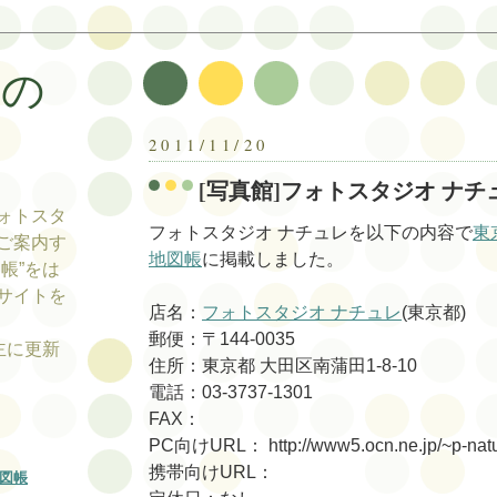
帳の
帳
2011/11/20
[写真館]フォトスタジオ ナチ
ォトスタ
フォトスタジオ ナチュレを以下の内容で
東
ご案内す
地図帳
に掲載しました。
帳”をは
サイトを
店名：
フォトスタジオ ナチュレ
(東京都)
郵便：〒144-0035
tの主に更新
住所：東京都 大田区南蒲田1-8-10
電話：03-3737-1301
FAX：
PC向けURL： http://www5.ocn.ne.jp/~p-natur
携帯向けURL：
図帳