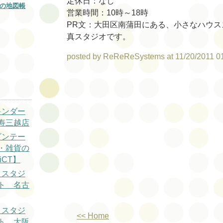
定休日：なし
の地図帳
営業時間：10時～18時
PR文：大田区南蒲田にある、小さなハウス
真スタジオです。
posted by ReReReSystems at 11/20/2011 0
キンダー
寿三越店
ビンテー
・雑貨の
iCT】
トスタジ
ト 名古
トスタジ
<< Home
ト 大阪