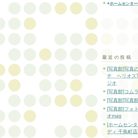
+
ホームセンター
最近の投稿
[写真館]写真
チ ヘリオス
ジオ
[写真館]コム
[写真館]写真
[写真館]フォ
オmag
[ホームセンタ
ディ 千鳥町店