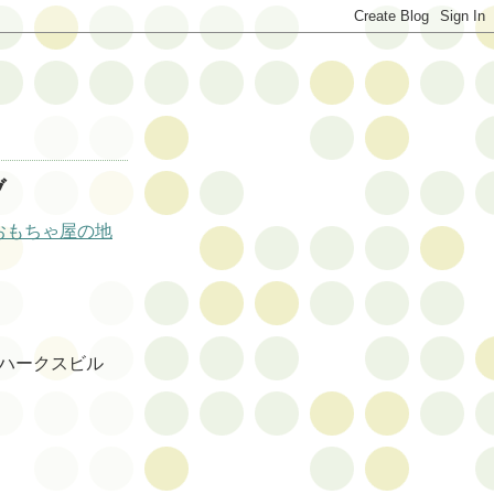
ブ
おもちゃ屋の地
７ ハークスビル