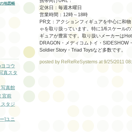
携帯向けURL：
の地図帳
定休日：毎週木曜日
営業時間：12時～18時
PR文：アクションフィギュアを中心に和物
ゃを取り扱っています。特に1/6スケール
ギュアが豊富です。取り扱いメーカーはHot T
DRAGON・メディコムトイ・SIDESHOW・To
Soldier Story・Triad Toysなど多数です。
posted by ReReReSystems at 9/25/2011 08
のヨコウ
写真スタ
ラ写真館
館 宮前
トスタジ
ー]ユニ