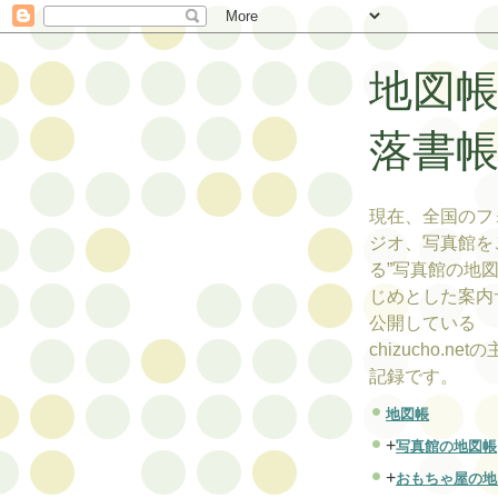
地図
落書
現在、全国のフ
ジオ、写真館を
る”写真館の地図
じめとした案内
公開している
chizucho.ne
記録です。
地図帳
+
写真館の地図帳
+
おもちゃ屋の地