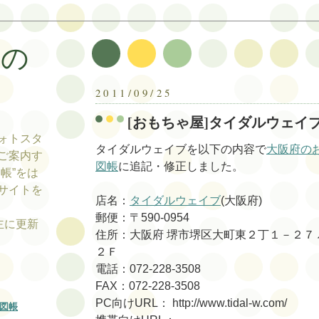
帳の
帳
2011/09/25
[おもちゃ屋]タイダルウェイ
ォトスタ
タイダルウェイブを以下の内容で
大阪府の
ご案内す
図帳
に追記・修正しました。
帳”をは
サイトを
店名：
タイダルウェイブ
(大阪府)
郵便：〒590-0954
tの主に更新
住所：大阪府 堺市堺区大町東２丁１－２
２Ｆ
電話：072-228-3508
FAX：072-228-3508
PC向けURL： http://www.tidal-w.com/
図帳