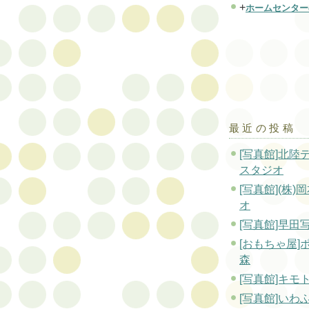
+
ホームセンター
最近の投稿
[写真館]北陸
スタジオ
[写真館](株)
オ
[写真館]早田
[おもちゃ屋]
森
[写真館]キモ
[写真館]いわ