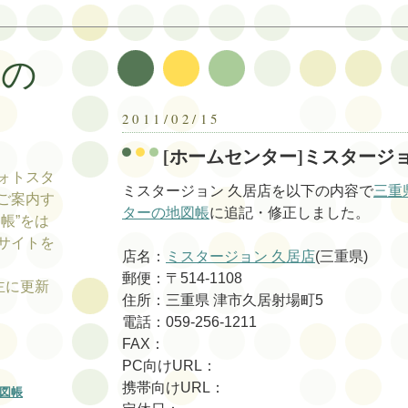
帳の
帳
2011/02/15
[ホームセンター]ミスタージ
ォトスタ
ミスタージョン 久居店を以下の内容で
三重
ご案内す
ターの地図帳
に追記・修正しました。
帳”をは
サイトを
店名：
ミスタージョン 久居店
(三重県)
郵便：〒514-1108
tの主に更新
住所：三重県 津市久居射場町5
電話：059-256-1211
FAX：
PC向けURL：
携帯向けURL：
図帳