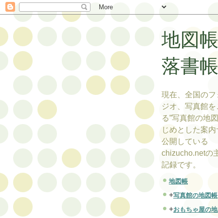
地図
落書
現在、全国のフ
ジオ、写真館を
る”写真館の地図
じめとした案内
公開している
chizucho.ne
記録です。
地図帳
+
写真館の地図帳
+
おもちゃ屋の地