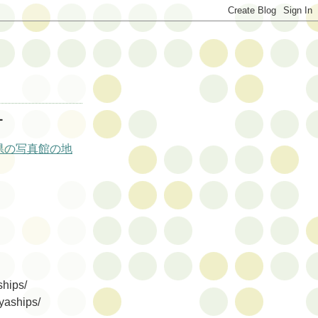
オ
県の写真館の地
hips/
aships/