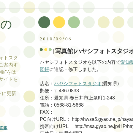
帳の
帳
2010/09/06
[写真館]ハヤシフォトスタジ
ォトスタ
ハヤシフォトスタジオを以下の内容で
愛知
ご案内す
図帳
に追記・修正しました。
帳”をは
サイトを
店名：
ハヤシフォトスタジオ
(愛知県)
郵便：〒486-0833
tの主に更新
住所：愛知県 春日井市上条町1-248
電話：0568-81-5668
FAX：
PC向けURL： http://hwsa5.gyao.ne.jp/hayas
携帯向けURL： http://msa.gyao.ne.jp/HP/hay
図帳