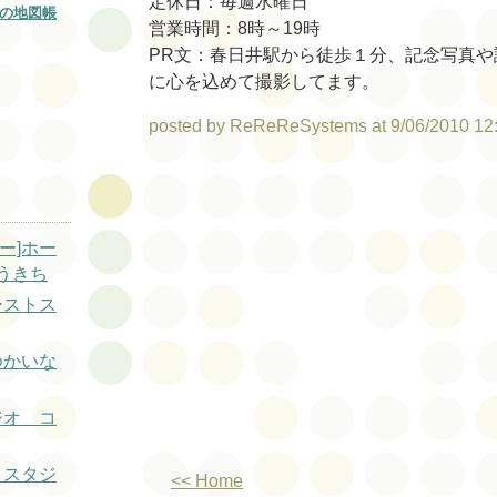
定休日：毎週水曜日
の地図帳
営業時間：8時～19時
PR文：春日井駅から徒歩１分、記念写真や
に心を込めて撮影してます。
posted by ReReReSystems at 9/06/2010 12
ー]ホー
うきち
ーストス
ゆかいな
ジオ コ
トスタジ
<< Home